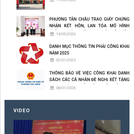
PHƯỜNG TÂN CHÂU TRAO GIẤY CHỨNG
NHẬN KẾT HÔN, LAN TỎA MÔ HÌNH
CHÍNH QUYỀN THÂN THIỆN VÌ NHÂN DÂN
14/05/2026
PHỤC VỤ
DANH MỤC THÔNG TIN PHẢI CÔNG KHAI
NĂM 2025
02/01/2025
THÔNG BÁO VỀ VIỆC CÔNG KHAI DANH
SÁCH CÁC CÁ NHÂN ĐỀ NGHỊ XÉT TẶNG
DANH HIỆU " NHÀ GIÁO NHÂN DÂN ", "
08/01/2026
NHÀ GIÁO ƯU TÚ " PHƯỜNG TÂN CHÂU
LẦN THỨ 17 NĂM 2026
VIDEO