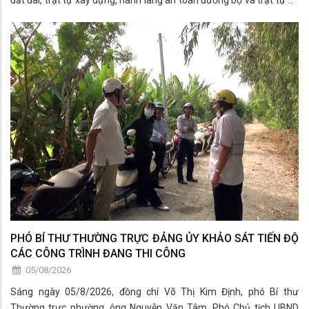
đất đai, trật tự xây dựng, hành lang an toàn đường bộ và trật tự đô
thị trên địa bàn.
PHÓ BÍ THƯ THƯỜNG TRỰC ĐẢNG ỦY KHẢO SÁT TIẾN ĐỘ
CÁC CÔNG TRÌNH ĐANG THI CÔNG
05/08/2026
Sáng ngày 05/8/2026, đồng chí Võ Thị Kim Định, phó Bí thư
Thường trực phường, ông Nguyễn Văn Tâm, Phó Chủ tịch UBND