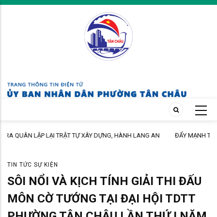
Skip
to
main
content
 AN
ĐẨY MẠNH TUYÊN TRUYỀN CHÍNH SÁCH BẢO HIỂM XÃ HỘI TỰ
NGUYỆN ĐẾN ĐỘI NGŨ CÁN BỘ, GIÁO VIÊN TRÊN ĐỊA BÀN PHƯỜNG
TIN TỨC SỰ KIỆN
SÔI NỔI VÀ KỊCH TÍNH GIẢI THI ĐẤU
MÔN CỜ TƯỚNG TẠI ĐẠI HỘI TDTT
PHƯỜNG TÂN CHÂU LẦN THỨ I NĂM