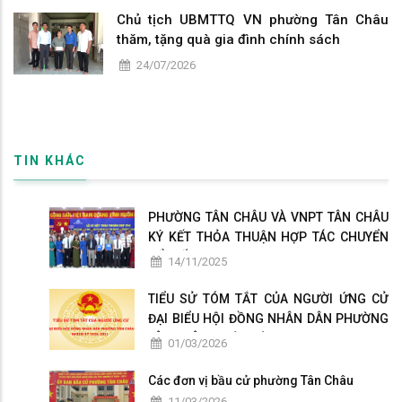
Chủ tịch UBMTTQ VN phường Tân Châu
thăm, tặng quà gia đình chính sách
24/07/2026
TIN KHÁC
PHƯỜNG TÂN CHÂU VÀ VNPT TÂN CHÂU
KÝ KẾT THỎA THUẬN HỢP TÁC CHUYỂN
ĐỔI SỐ
14/11/2025
TIỂU SỬ TÓM TẮT CỦA NGƯỜI ỨNG CỬ
ĐẠI BIỂU HỘI ĐỒNG NHÂN DÂN PHƯỜNG
TÂN CHÂU NHIỆM KỲ 2026-2031
01/03/2026
Các đơn vị bầu cử phường Tân Châu
11/03/2026