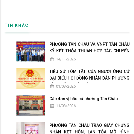
TIN KHÁC
PHƯỜNG TÂN CHÂU VÀ VNPT TÂN CHÂU
KÝ KẾT THỎA THUẬN HỢP TÁC CHUYỂN
ĐỔI SỐ
14/11/2025
TIỂU SỬ TÓM TẮT CỦA NGƯỜI ỨNG CỬ
ĐẠI BIỂU HỘI ĐỒNG NHÂN DÂN PHƯỜNG
TÂN CHÂU NHIỆM KỲ 2026-2031
01/03/2026
Các đơn vị bầu cử phường Tân Châu
11/03/2026
PHƯỜNG TÂN CHÂU TRAO GIẤY CHỨNG
NHẬN KẾT HÔN, LAN TỎA MÔ HÌNH