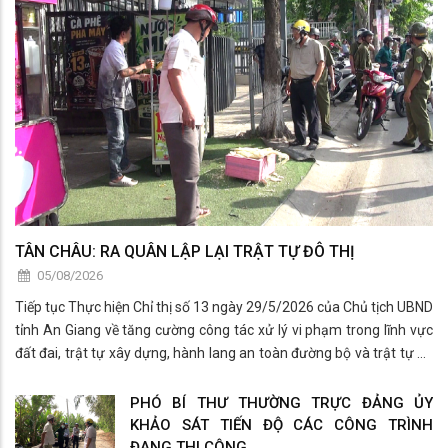
TÂN CHÂU: RA QUÂN LẬP LẠI TRẬT TỰ ĐÔ THỊ
05/08/2026
Tiếp tục Thực hiện Chỉ thị số 13 ngày 29/5/2026 của Chủ tịch UBND
tỉnh An Giang về tăng cường công tác xử lý vi phạm trong lĩnh vực
đất đai, trật tự xây dựng, hành lang an toàn đường bộ và trật tự đô
thị trên địa bàn.
PHÓ BÍ THƯ THƯỜNG TRỰC ĐẢNG ỦY
KHẢO SÁT TIẾN ĐỘ CÁC CÔNG TRÌNH
ĐANG THI CÔNG