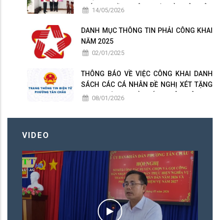
CHÍNH QUYỀN THÂN THIỆN VÌ NHÂN DÂN
14/05/2026
PHỤC VỤ
DANH MỤC THÔNG TIN PHẢI CÔNG KHAI
NĂM 2025
02/01/2025
THÔNG BÁO VỀ VIỆC CÔNG KHAI DANH
SÁCH CÁC CÁ NHÂN ĐỀ NGHỊ XÉT TẶNG
DANH HIỆU " NHÀ GIÁO NHÂN DÂN ", "
08/01/2026
NHÀ GIÁO ƯU TÚ " PHƯỜNG TÂN CHÂU
LẦN THỨ 17 NĂM 2026
VIDEO