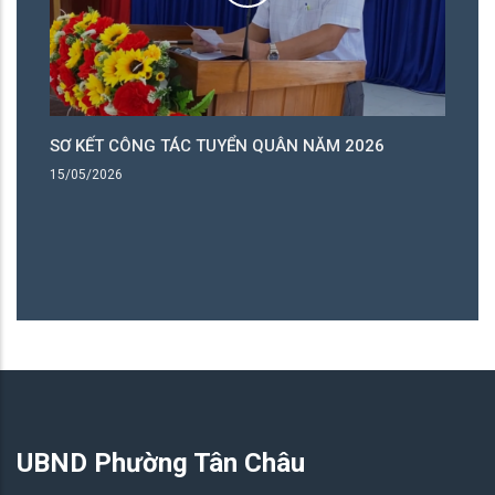
26
HỘI NGHỊ SƠ KẾT TÌNH HÌNH, KẾT QUẢ QUÝ I THỰ
HIỆN NGHỊ QUYẾT SỐ 57-NQ/TW CỦA BỘ CHÍNH
TRỊ, NHIỆM VỤ TRỌNG TÂM QUÝ II/2026
04/05/2026
UBND Phường Tân Châu