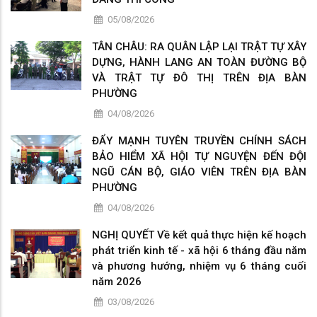
05/08/2026
TÂN CHÂU: RA QUÂN LẬP LẠI TRẬT TỰ XÂY
DỰNG, HÀNH LANG AN TOÀN ĐƯỜNG BỘ
VÀ TRẬT TỰ ĐÔ THỊ TRÊN ĐỊA BÀN
PHƯỜNG
04/08/2026
ĐẨY MẠNH TUYÊN TRUYỀN CHÍNH SÁCH
BẢO HIỂM XÃ HỘI TỰ NGUYỆN ĐẾN ĐỘI
NGŨ CÁN BỘ, GIÁO VIÊN TRÊN ĐỊA BÀN
PHƯỜNG
04/08/2026
NGHỊ QUYẾT Về kết quả thực hiện kế hoạch
phát triển kinh tế - xã hội 6 tháng đầu năm
và phương hướng, nhiệm vụ 6 tháng cuối
năm 2026
03/08/2026