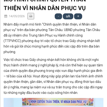
THIỆN VÌ NHÂN DÂN PHỤC VỤ
14/05/2026
-
aA
+
Nhằm đẩy mạnh mô hình “Chính quyền thân thiện, vì Nhân dân
phục vụ” trên địa bàn phường Tân Châu. UBND phường Tân Châu
đã ủy nhiệm cho Trung tâm Phục vụ Hành chính công
(TTPVHCC) phường duy trì việc tổ chức trao Giấy chứng nhận kết
hôn và gửi lời chúc mừng hạnh phúc đến các cặp đôi trên địa bàn
phường.
Việc tổ chức trao Giấy chứng nhận kết hôn không chỉ là một nghi
thức hành chính mang ý nghĩ pháp lý, mà còn thể hiện sự quan tâm
của chính quyền địa phương trong việc vun đắp hạnh phúc gia đình
– tế bào của xã hội. Hoạt động này góp phần lan tỏa hình ảnh chính
quyền thân thiện, gần dân, vì Nhân dân phục vụ; đồng thời tạo dấu
ấn ý nghĩa, mang lại niệm vui và sự trân trọng cho các cặp đôi ngay
từ những ngày đầu bước vào cuộc sống hôn nhân.