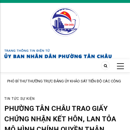
Skip
to
main
content
ÁT TIẾN ĐỘ CÁC CÔNG
TÂN CHÂU: RA QUÂN LẬP LẠI TRẬT TỰ XÂY DỰNG
TOÀN ĐƯỜNG BỘ VÀ TRẬT TỰ ĐÔ THỊ TRÊN ĐỊA 
TIN TỨC SỰ KIỆN
PHƯỜNG TÂN CHÂU TRAO GIẤY
CHỨNG NHẬN KẾT HÔN, LAN TỎA
MÔ HÌNH CHÍNH QUYỀN THÂN