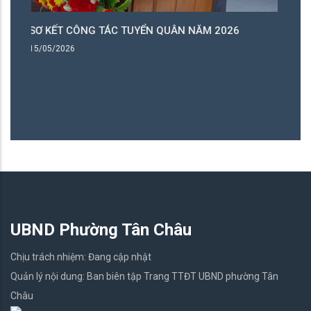
HỘI NGHỊ SƠ KẾT TÌNH HÌNH, KẾT QUẢ QUÝ I THỰC
HIỆN NGHỊ QUYẾT SỐ 57-NQ/TW CỦA BỘ CHÍNH
TRỊ, NHIỆM VỤ TRỌNG TÂM QUÝ II/2026
04/05/2026
UBND Phường Tân Châu
Chịu trách nhiệm: Đang cập nhật
Quản lý nội dung: Ban biên tập Trang TTĐT UBND phường Tân
Châu