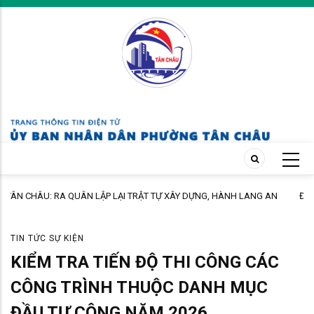
Skip
to
main
content
NH LANG AN
ĐẨY MẠNH TUYÊN TRUYỀN CHÍNH SÁCH BẢO HIỂM XÃ HỘI T
PHƯỜNG
NGUYỆN ĐẾN ĐỘI NGŨ CÁN BỘ, GIÁO VIÊN TRÊN ĐỊA BÀN 
TIN TỨC SỰ KIỆN
KIỂM TRA TIẾN ĐỘ THI CÔNG CÁC
CÔNG TRÌNH THUỘC DANH MỤC
ĐẦU TƯ CÔNG NĂM 2026