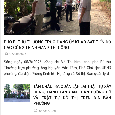
PHÓ BÍ THƯ THƯỜNG TRỰC ĐẢNG ỦY KHẢO SÁT TIẾN ĐỘ
CÁC CÔNG TRÌNH ĐANG THI CÔNG
05/08/2026
Sáng ngày 05/8/2026, đồng chí Võ Thị Kim Định, phó Bí thư
Thường trực phường, ông Nguyễn Văn Tâm, Phó Chủ tịch UBND
phường, đại diện Phòng Kinh tế - Hạ tầng và Đô thị, Ban quản lý dự
án khu vực Tân Châu và đơn vị thi công đã có buổi khảo sát thực tế
các công trình đang
TÂN CHÂU: RA QUÂN LẬP LẠI TRẬT TỰ XÂY
DỰNG, HÀNH LANG AN TOÀN ĐƯỜNG BỘ
VÀ TRẬT TỰ ĐÔ THỊ TRÊN ĐỊA BÀN
PHƯỜNG
04/08/2026