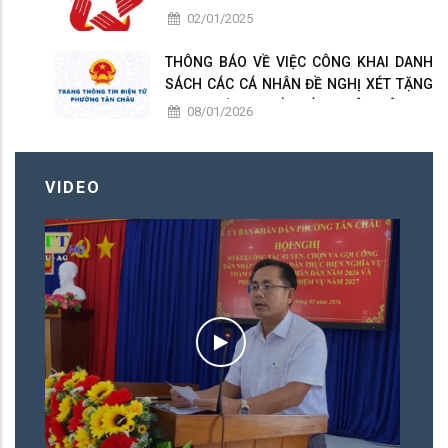
02/01/2025
THÔNG BÁO VỀ VIỆC CÔNG KHAI DANH
SÁCH CÁC CÁ NHÂN ĐỀ NGHỊ XÉT TẶNG
DANH HIỆU " NHÀ GIÁO NHÂN DÂN ", "
08/01/2026
NHÀ GIÁO ƯU TÚ " PHƯỜNG TÂN CHÂU
LẦN THỨ 17 NĂM 2026
VIDEO