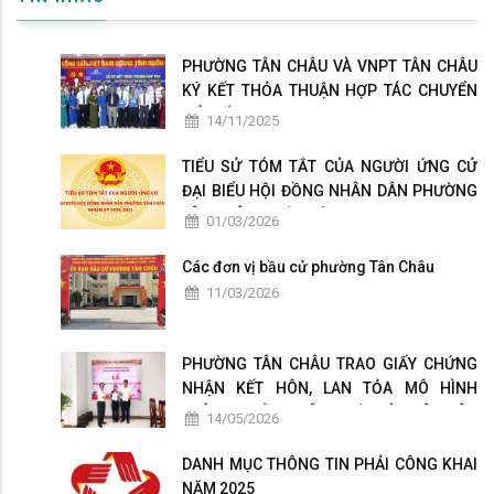
PHƯỜNG TÂN CHÂU VÀ VNPT TÂN CHÂU
KÝ KẾT THỎA THUẬN HỢP TÁC CHUYỂN
ĐỔI SỐ
14/11/2025
TIỂU SỬ TÓM TẮT CỦA NGƯỜI ỨNG CỬ
ĐẠI BIỂU HỘI ĐỒNG NHÂN DÂN PHƯỜNG
TÂN CHÂU NHIỆM KỲ 2026-2031
01/03/2026
Các đơn vị bầu cử phường Tân Châu
11/03/2026
PHƯỜNG TÂN CHÂU TRAO GIẤY CHỨNG
NHẬN KẾT HÔN, LAN TỎA MÔ HÌNH
CHÍNH QUYỀN THÂN THIỆN VÌ NHÂN DÂN
14/05/2026
PHỤC VỤ
DANH MỤC THÔNG TIN PHẢI CÔNG KHAI
NĂM 2025