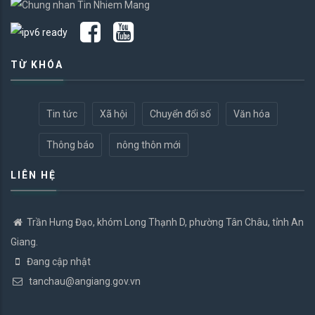
TỪ KHÓA
Tin tức
Xã hội
Chuyển đổi số
Văn hóa
Thông báo
nông thôn mới
LIÊN HỆ
Trần Hưng Đạo, khóm Long Thạnh D, phường Tân Châu, tỉnh An
Giang.
Đang cập nhật
tanchau@angiang.gov.vn