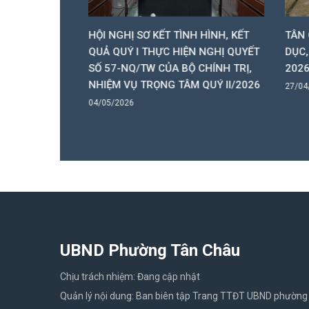
ỂN QUÂN
HỘI NGHỊ SƠ KẾT TÌNH HÌNH, KẾT
TÂN C
QUẢ QUÝ I THỰC HIỆN NGHỊ QUYẾT
DỤC, 
SỐ 57-NQ/TW CỦA BỘ CHÍNH TRỊ,
2026
NHIỆM VỤ TRỌNG TÂM QUÝ II/2026
27/04/
04/05/2026
UBND Phường Tân Châu
Chịu trách nhiệm: Đang cập nhật
Quản lý nội dung: Ban biên tập Trang TTĐT UBND phường