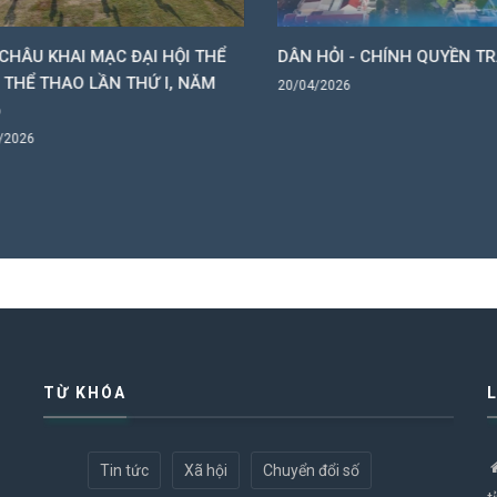
HÂU KHAI MẠC ĐẠI HỘI THỂ
DÂN HỎI - CHÍNH QUYỀN TRẢ 
THỂ THAO LẦN THỨ I, NĂM
20/04/2026
2026
TỪ KHÓA
Tin tức
Xã hội
Chuyển đổi số