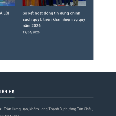
LỜI
Sơ kết hoạt động tín dụng chính
HỘI NGHỊ ĐỐ
sách quý I, triển khai nhiệm vụ quý II
ĐẢNG UỶ V
năm 2026
LONG THẠNH
19/04/2026
09/04/2026
LIÊN HỆ
Trần Hưng Đạo, khóm Long Thạnh D, phường Tân Châu,