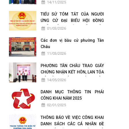
TÁC CHUYỂN ĐỔI SỐ
14/11/2025
TIỂU SỬ TÓM TẮT CỦA NGƯỜI
ỨNG CỬ ĐẠI BIỂU HỘI ĐỒNG
NHÂN DÂN PHƯỜNG TÂN CHÂU
01/03/2026
NHIỆM KỲ 2026-2031
Các đơn vị bầu cử phường Tân
Châu
11/03/2026
PHƯỜNG TÂN CHÂU TRAO GIẤY
CHỨNG NHẬN KẾT HÔN, LAN TỎA
MÔ HÌNH CHÍNH QUYỀN THÂN
14/05/2026
THIỆN VÌ NHÂN DÂN PHỤC VỤ
DANH MỤC THÔNG TIN PHẢI
CÔNG KHAI NĂM 2025
02/01/2025
THÔNG BÁO VỀ VIỆC CÔNG KHAI
DANH SÁCH CÁC CÁ NHÂN ĐỀ