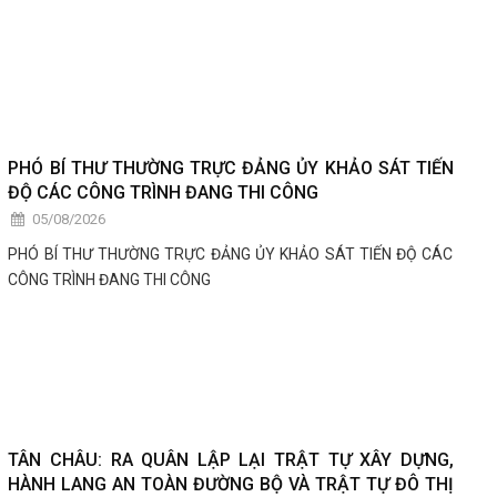
PHÓ BÍ THƯ THƯỜNG TRỰC ĐẢNG ỦY KHẢO SÁT TIẾN
ĐỘ CÁC CÔNG TRÌNH ĐANG THI CÔNG
05/08/2026
PHÓ BÍ THƯ THƯỜNG TRỰC ĐẢNG ỦY KHẢO SÁT TIẾN ĐỘ CÁC
CÔNG TRÌNH ĐANG THI CÔNG
TÂN CHÂU: RA QUÂN LẬP LẠI TRẬT TỰ XÂY DỰNG,
HÀNH LANG AN TOÀN ĐƯỜNG BỘ VÀ TRẬT TỰ ĐÔ THỊ