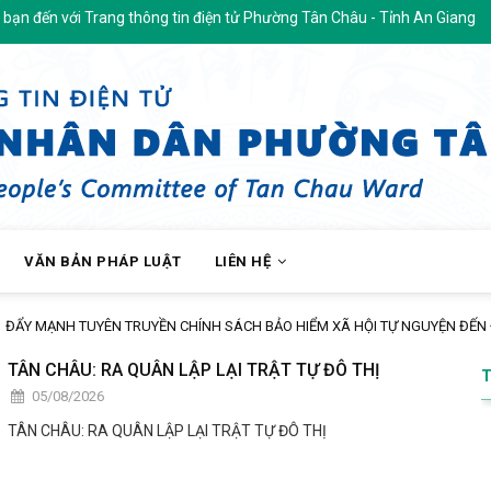
i Trang thông tin điện tử Phường Tân Châu - Tỉnh An Giang
VĂN BẢN PHÁP LUẬT
LIÊN HỆ
SÁCH BẢO HIỂM XÃ HỘI TỰ NGUYỆN ĐẾN ĐỘI NGŨ CÁN BỘ, GIÁO VIÊN TRÊN
TÂN CHÂU: RA QUÂN LẬP LẠI TRẬT TỰ ĐÔ THỊ
05/08/2026
TÂN CHÂU: RA QUÂN LẬP LẠI TRẬT TỰ ĐÔ THỊ