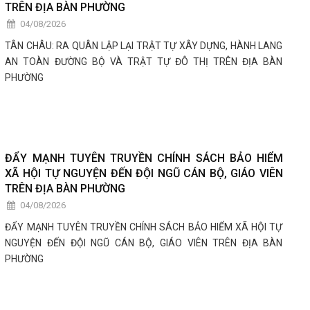
TRÊN ĐỊA BÀN PHƯỜNG
04/08/2026
TÂN CHÂU: RA QUÂN LẬP LẠI TRẬT TỰ XÂY DỰNG, HÀNH LANG
AN TOÀN ĐƯỜNG BỘ VÀ TRẬT TỰ ĐÔ THỊ TRÊN ĐỊA BÀN
PHƯỜNG
ĐẨY MẠNH TUYÊN TRUYỀN CHÍNH SÁCH BẢO HIỂM
XÃ HỘI TỰ NGUYỆN ĐẾN ĐỘI NGŨ CÁN BỘ, GIÁO VIÊN
TRÊN ĐỊA BÀN PHƯỜNG
04/08/2026
ĐẨY MẠNH TUYÊN TRUYỀN CHÍNH SÁCH BẢO HIỂM XÃ HỘI TỰ
NGUYỆN ĐẾN ĐỘI NGŨ CÁN BỘ, GIÁO VIÊN TRÊN ĐỊA BÀN
PHƯỜNG