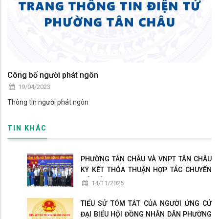
Công bố người phát ngôn
19/04/2023
Thông tin người phát ngôn
TIN KHÁC
PHƯỜNG TÂN CHÂU VÀ VNPT TÂN CHÂU
KÝ KẾT THỎA THUẬN HỢP TÁC CHUYỂN
ĐỔI SỐ
14/11/2025
TIỂU SỬ TÓM TẮT CỦA NGƯỜI ỨNG CỬ
ĐẠI BIỂU HỘI ĐỒNG NHÂN DÂN PHƯỜNG