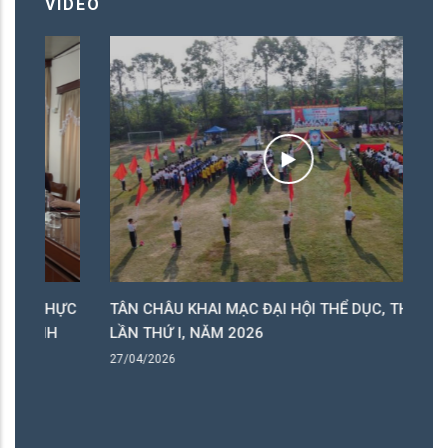
VIDEO
ỰC
TÂN CHÂU KHAI MẠC ĐẠI HỘI THỂ DỤC, THỂ THAO
D
LẦN THỨ I, NĂM 2026
20
27/04/2026