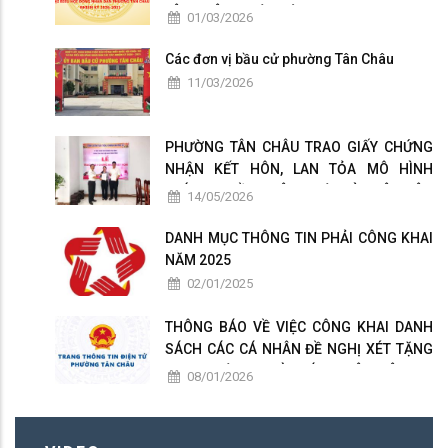
TÂN CHÂU NHIỆM KỲ 2026-2031
01/03/2026
Các đơn vị bầu cử phường Tân Châu
11/03/2026
PHƯỜNG TÂN CHÂU TRAO GIẤY CHỨNG
NHẬN KẾT HÔN, LAN TỎA MÔ HÌNH
CHÍNH QUYỀN THÂN THIỆN VÌ NHÂN DÂN
14/05/2026
PHỤC VỤ
DANH MỤC THÔNG TIN PHẢI CÔNG KHAI
NĂM 2025
02/01/2025
THÔNG BÁO VỀ VIỆC CÔNG KHAI DANH
SÁCH CÁC CÁ NHÂN ĐỀ NGHỊ XÉT TẶNG
DANH HIỆU " NHÀ GIÁO NHÂN DÂN ", "
08/01/2026
NHÀ GIÁO ƯU TÚ " PHƯỜNG TÂN CHÂU
LẦN THỨ 17 NĂM 2026