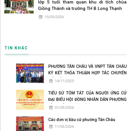
lớp 5 tuổi tham quan khu di tích chùa
Giồng Thành và trường TH B Long Thạnh
15/05/2026
TIN KHÁC
PHƯỜNG TÂN CHÂU VÀ VNPT TÂN CHÂU
KÝ KẾT THỎA THUẬN HỢP TÁC CHUYỂN
ĐỔI SỐ
14/11/2025
TIỂU SỬ TÓM TẮT CỦA NGƯỜI ỨNG CỬ
ĐẠI BIỂU HỘI ĐỒNG NHÂN DÂN PHƯỜNG
TÂN CHÂU NHIỆM KỲ 2026-2031
01/03/2026
Các đơn vị bầu cử phường Tân Châu
11/03/2026