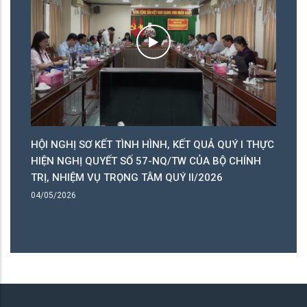
HỘI NGHỊ SƠ KẾT TÌNH HÌNH, KẾT QUẢ QUÝ I THỰC
T
HIỆN NGHỊ QUYẾT SỐ 57-NQ/TW CỦA BỘ CHÍNH
L
TRỊ, NHIỆM VỤ TRỌNG TÂM QUÝ II/2026
27
04/05/2026