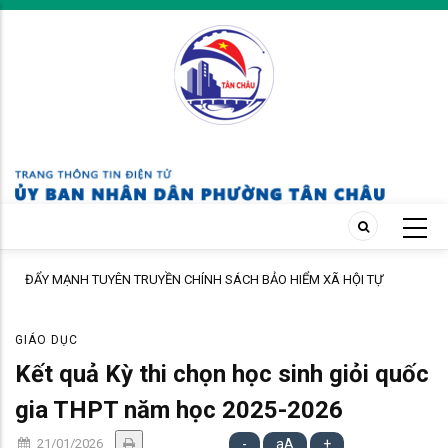
Skip
to
main
content
ĐẨY MẠNH TUYÊN TRUYỀN CHÍNH SÁCH BẢO HIỂM XÃ HỘI TỰ
NGUYỆN ĐẾN ĐỘI NGŨ CÁN BỘ, GIÁO VIÊN TRÊN ĐỊA BÀN PHƯỜNG
GIÁO DỤC
Kết quả Kỳ thi chọn học sinh giỏi quốc
gia THPT năm học 2025-2026
21/01/2026
-
aA
+