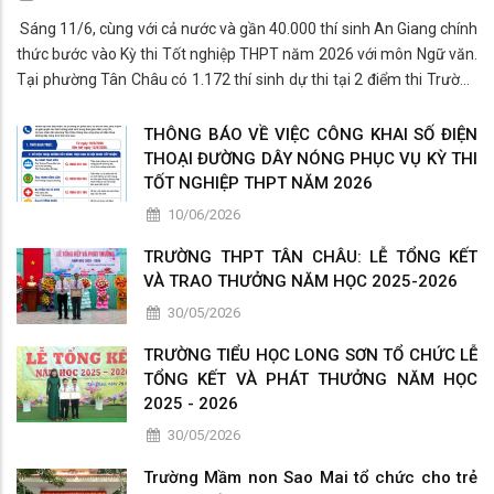
Sáng 11/6, cùng với cả nước và gần 40.000 thí sinh An Giang chính
thức bước vào Kỳ thi Tốt nghiệp THPT năm 2026 với môn Ngữ văn.
Tại phường Tân Châu có 1.172 thí sinh dự thi tại 2 điểm thi Trường
THPT Tân Châu và THPT Nguyễn Sinh Sắc.
THÔNG BÁO VỀ VIỆC CÔNG KHAI SỐ ĐIỆN
THOẠI ĐƯỜNG DÂY NÓNG PHỤC VỤ KỲ THI
TỐT NGHIỆP THPT NĂM 2026
10/06/2026
TRƯỜNG THPT TÂN CHÂU: LỄ TỔNG KẾT
VÀ TRAO THƯỞNG NĂM HỌC 2025-2026
30/05/2026
TRƯỜNG TIỂU HỌC LONG SƠN TỔ CHỨC LỄ
TỔNG KẾT VÀ PHÁT THƯỞNG NĂM HỌC
2025 - 2026
30/05/2026
Trường Mầm non Sao Mai tổ chức cho trẻ