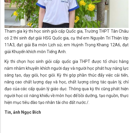
Tham gia kỳ thi học sinh giỏi cấp Quốc gia, Trường THPT Tân Châu
có 2 thí sinh đạt giải HSG Quốc gia, cụ thể em Nguyễn Trí Thiện lớp
11A3, đạt giải Ba môn Lịch sử; em Huỳnh Trọng Khang 12A6, đạt
giải Khuyến khích môn Tiếng Anh.
Kỳ thi chọn học sinh giỏi cấp quốc gia THPT được tổ chức hằng
năm nhằm khuyến khích người dạy và người học phát huy năng lực
sáng tạo, dạy giỏi, học giỏi. Kỳ thi góp phần thúc đẩy việc cải tiến,
nâng cao chất lượng dạy và học, chất lượng công tác quản lý, chỉ
đạo của các cấp quản lý giáo dục. Thông qua kỳ thi cũng phát hiện
người học có năng khiếu về môn học để bồi dưỡng, tạo nguồn, thực
hiện mục tiêu đào tạo nhân tài cho đất nước./.
Tin, ảnh Ngọc Bích