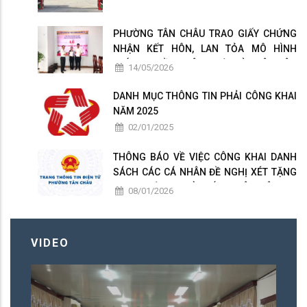
PHƯỜNG TÂN CHÂU TRAO GIẤY CHỨNG
NHẬN KẾT HÔN, LAN TỎA MÔ HÌNH
CHÍNH QUYỀN THÂN THIỆN VÌ NHÂN DÂN
14/05/2026
PHỤC VỤ
DANH MỤC THÔNG TIN PHẢI CÔNG KHAI
NĂM 2025
02/01/2025
THÔNG BÁO VỀ VIỆC CÔNG KHAI DANH
SÁCH CÁC CÁ NHÂN ĐỀ NGHỊ XÉT TẶNG
DANH HIỆU " NHÀ GIÁO NHÂN DÂN ", "
08/01/2026
NHÀ GIÁO ƯU TÚ " PHƯỜNG TÂN CHÂU
LẦN THỨ 17 NĂM 2026
VIDEO