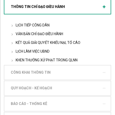
THÔNG TIN CHỈ ĐẠO ĐIỀU HÀNH
LỊCH TIẾP CÔNG DÂN
VĂN BẢN CHỈ ĐẠO ĐIỀU HÀNH
KẾT QUẢ GIẢI QUYẾT KHIẾU NẠI, TỐ CÁO
LỊCH LÀM VIỆC UBND
KHEN THƯỞNG XỬ PHẠT TRONG QLNN
CÔNG KHAI THÔNG TIN
QUY HOẠCH - KẾ HOẠCH
BÁO CÁO - THỐNG KÊ