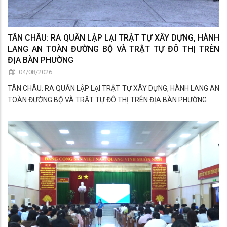
TÂN CHÂU: RA QUÂN LẬP LẠI TRẬT TỰ XÂY DỰNG, HÀNH
LANG AN TOÀN ĐƯỜNG BỘ VÀ TRẬT TỰ ĐÔ THỊ TRÊN
ĐỊA BÀN PHƯỜNG
04/08/2026
TÂN CHÂU: RA QUÂN LẬP LẠI TRẬT TỰ XÂY DỰNG, HÀNH LANG AN
TOÀN ĐƯỜNG BỘ VÀ TRẬT TỰ ĐÔ THỊ TRÊN ĐỊA BÀN PHƯỜNG