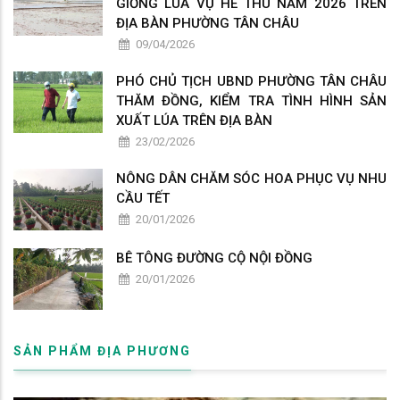
GIỐNG LÚA VỤ HÈ THU NĂM 2026 TRÊN
ĐỊA BÀN PHƯỜNG TÂN CHÂU
09/04/2026
PHÓ CHỦ TỊCH UBND PHƯỜNG TÂN CHÂU
THĂM ĐỒNG, KIỂM TRA TÌNH HÌNH SẢN
XUẤT LÚA TRÊN ĐỊA BÀN
23/02/2026
NÔNG DÂN CHĂM SÓC HOA PHỤC VỤ NHU
CẦU TẾT
20/01/2026
BÊ TÔNG ĐƯỜNG CỘ NỘI ĐỒNG
20/01/2026
SẢN PHẨM ĐỊA PHƯƠNG