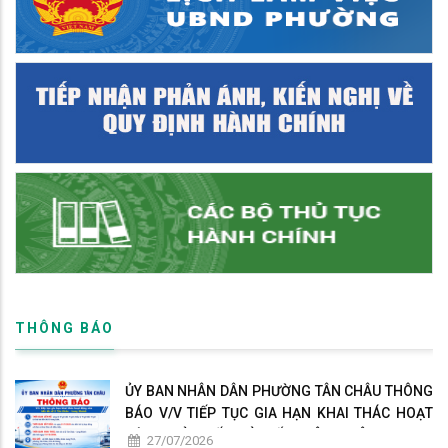
THÔNG BÁO
ỦY BAN NHÂN DÂN PHƯỜNG TÂN CHÂU THÔNG
BÁO V/V TIẾP TỤC GIA HẠN KHAI THÁC HOẠT
ĐỘNG CỦA BẾN ĐÒ SỐ 2 TÂN CHÂU - LONG
27/07/2026