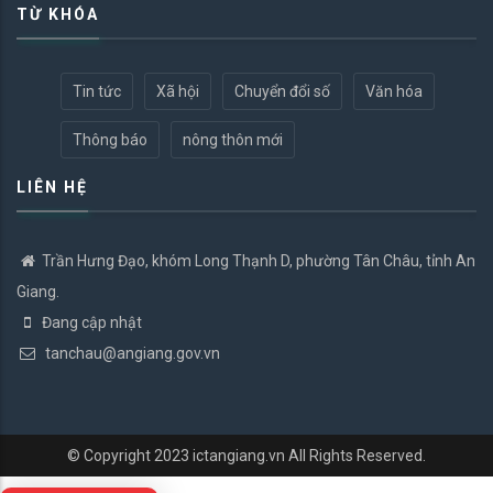
TỪ KHÓA
Tin tức
Xã hội
Chuyển đổi số
Văn hóa
Thông báo
nông thôn mới
LIÊN HỆ
Trần Hưng Đạo, khóm Long Thạnh D, phường Tân Châu, tỉnh An
Giang.
Đang cập nhật
tanchau@angiang.gov.vn
© Copyright 2023
ictangiang.vn
All Rights Reserved.