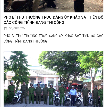
PHÓ BÍ THƯ THƯỜNG TRỰC ĐẢNG ỦY KHẢO SÁT TIẾN ĐỘ
CÁC CÔNG TRÌNH ĐANG THI CÔNG
05/08/2026
PHÓ BÍ THƯ THƯỜNG TRỰC ĐẢNG ỦY KHẢO SÁT TIẾN ĐỘ CÁC
CÔNG TRÌNH ĐANG THI CÔNG