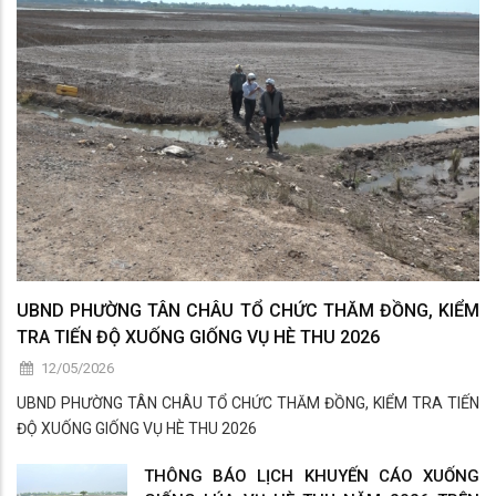
UBND PHƯỜNG TÂN CHÂU TỔ CHỨC THĂM ĐỒNG, KIỂM
TRA TIẾN ĐỘ XUỐNG GIỐNG VỤ HÈ THU 2026
12/05/2026
UBND PHƯỜNG TÂN CHÂU TỔ CHỨC THĂM ĐỒNG, KIỂM TRA TIẾN
ĐỘ XUỐNG GIỐNG VỤ HÈ THU 2026
THÔNG BÁO LỊCH KHUYẾN CÁO XUỐNG