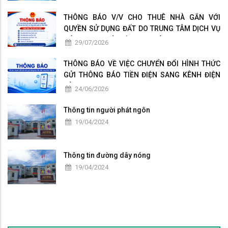
KHÁNH
THÔNG BÁO V/V CHO THUÊ NHÀ GẮN VỚI
QUYỀN SỬ DỤNG ĐẤT DO TRUNG TÂM DỊCH VỤ
TỔNG HỢP QUẢN LÝ, KHAI THÁC
29/07/2026
THÔNG BÁO VỀ VIỆC CHUYỂN ĐỔI HÌNH THỨC
GỬI THÔNG BÁO TIỀN ĐIỆN SANG KÊNH ĐIỆN
TỬ
24/06/2026
Thông tin người phát ngôn
19/04/2024
Thông tin đường dây nóng
19/04/2024