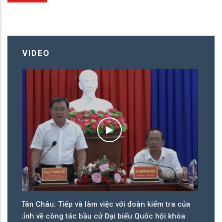
VIDEO
NHIỆT LIỆT CHÀO MỪNG NGÀY BẦU CỬ ĐẠI BIỂU
H
QUỐC HỘI KHOÁ XVI VÀ BẦU CỬ ĐẠI BIỂU HĐND
T