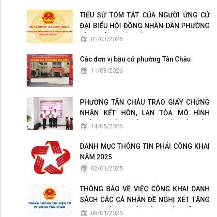
TIỂU SỬ TÓM TẮT CỦA NGƯỜI ỨNG CỬ
ĐẠI BIỂU HỘI ĐỒNG NHÂN DÂN PHƯỜNG
TÂN CHÂU NHIỆM KỲ 2026-2031
01/03/2026
Các đơn vị bầu cử phường Tân Châu
11/03/2026
PHƯỜNG TÂN CHÂU TRAO GIẤY CHỨNG
NHẬN KẾT HÔN, LAN TỎA MÔ HÌNH
CHÍNH QUYỀN THÂN THIỆN VÌ NHÂN DÂN
14/05/2026
PHỤC VỤ
DANH MỤC THÔNG TIN PHẢI CÔNG KHAI
NĂM 2025
02/01/2025
THÔNG BÁO VỀ VIỆC CÔNG KHAI DANH
SÁCH CÁC CÁ NHÂN ĐỀ NGHỊ XÉT TẶNG
DANH HIỆU " NHÀ GIÁO NHÂN DÂN ", "
08/01/2026