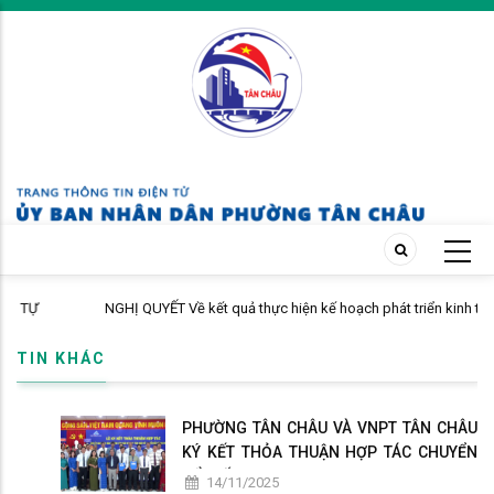
Skip
to
main
content
NGHỊ QUYẾT Về kết quả thực hiện kế hoạch phát triển kinh tế - xã hội
ƯỜNG
tháng đầu năm và phương hướng, nhiệm vụ 6 tháng cuối năm 2026
TIN KHÁC
PHƯỜNG TÂN CHÂU VÀ VNPT TÂN CHÂU
KÝ KẾT THỎA THUẬN HỢP TÁC CHUYỂN
ĐỔI SỐ
14/11/2025