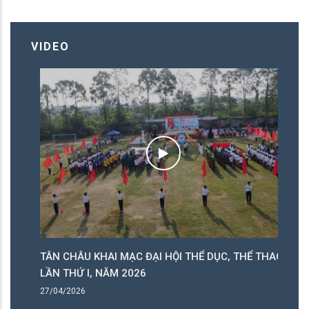
NHÀ GIÁO ƯU TÚ " PHƯỜNG TÂN CHÂU
LẦN THỨ 17 NĂM 2026
VIDEO
ỰC
TÂN CHÂU KHAI MẠC ĐẠI HỘI THỂ DỤC, THỂ THAO
D
LẦN THỨ I, NĂM 2026
20
27/04/2026