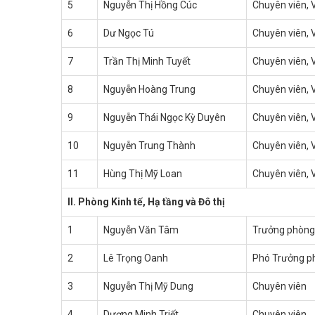
5
Nguyễn Thị Hồng Cúc
Chuyên viên,
6
Dư Ngọc Tú
Chuyên viên,
7
Trần Thị Minh Tuyết
Chuyên viên,
8
Nguyễn Hoàng Trung
Chuyên viên,
9
Nguyễn Thái Ngọc Kỳ Duyên
Chuyên viên,
10
Nguyễn Trung Thành
Chuyên viên,
11
Hùng Thị Mỹ Loan
Chuyên viên,
II. Phòng Kinh tế, Hạ tầng và Đô thị
1
Nguyễn Văn Tâm
Trưởng phòn
2
Lê Trọng Oanh
Phó Trưởng p
3
Nguyễn Thị Mỹ Dung
Chuyên viên
4
Dương Minh Triết
Chuyên viên