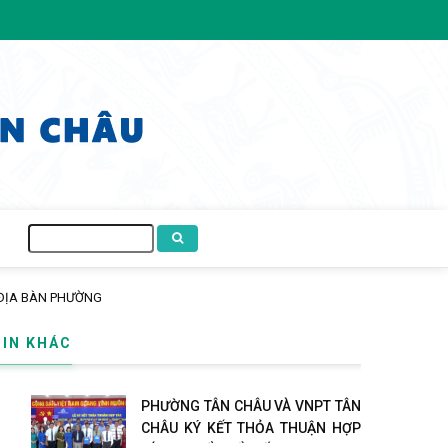
Tìm
kiếm
ĐẨY MẠNH TUYÊN TRUYỀN CHÍNH SÁCH BẢO HI
TIN KHÁC
PHƯỜNG TÂN CHÂU VÀ VNPT TÂN
CHÂU KÝ KẾT THỎA THUẬN HỢP