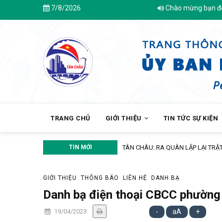
Skip
7/8/2026
Chào mừng bạn đến với Trang
to
main
content
MAIN
NAVIGATION
TRANG CHỦ
GIỚI THIỆU
TIN TỨC SỰ KIỆN
UÂN LẬP LẠI TRẬT TỰ XÂY DỰNG, HÀNH LANG AN TOÀN ĐƯỜNG BỘ VÀ TRẬT
TIN MỚI
GIỚI THIỆU
THÔNG BÁO
LIÊN HỆ
DANH BẠ
Danh bạ điện thoại CBCC phường
19/04/2023
-
aA
+