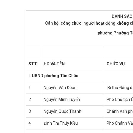
DANH SÁC
Cán bộ, công chức, người hoạt động không c
phường Phường T
STT
HỌ VÀ TÊN
CHỨC VỤ
I. UBND phường Tân Châu
1
Nguyễn Văn Đoàn
Bí thư Đảng 
2
Nguyễn Minh Tuyến
Phó Chủ tịch
3
Nguyễn Quốc Thanh
Chánh Văn p
4
Đinh Thị Thúy Kiều
Phó Chánh Vă