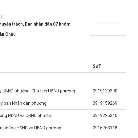
H
huyên trách, Ban nhân dân 07 khóm
ân Châu
SĐT
ủy UBND phường, Chủ tịch UBND phường
0919129390
 Ủy ban Nhân dân phường
0919159269
hòng HĐND và UBND phường
0919726340
n phòng HĐND và UBND phường
0916753118