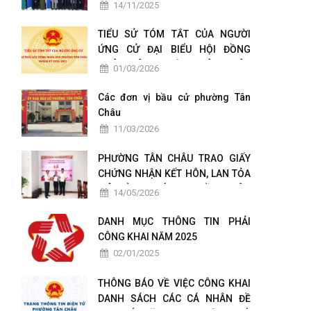
TÁC CHUYỂN ĐỔI SỐ
14/11/2025
TIỂU SỬ TÓM TẮT CỦA NGƯỜI
ỨNG CỬ ĐẠI BIỂU HỘI ĐỒNG
NHÂN DÂN PHƯỜNG TÂN CHÂU
01/03/2026
NHIỆM KỲ 2026-2031
Các đơn vị bầu cử phường Tân
Châu
11/03/2026
PHƯỜNG TÂN CHÂU TRAO GIẤY
CHỨNG NHẬN KẾT HÔN, LAN TỎA
MÔ HÌNH CHÍNH QUYỀN THÂN
14/05/2026
THIỆN VÌ NHÂN DÂN PHỤC VỤ
DANH MỤC THÔNG TIN PHẢI
CÔNG KHAI NĂM 2025
02/01/2025
THÔNG BÁO VỀ VIỆC CÔNG KHAI
DANH SÁCH CÁC CÁ NHÂN ĐỀ