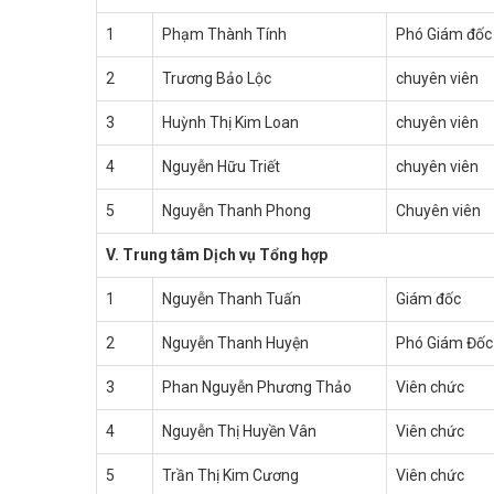
1
Phạm Thành Tính
Phó Giám đốc
2
Trương Bảo Lộc
chuyên viên
3
Huỳnh Thị Kim Loan
chuyên viên
4
Nguyễn Hữu Triết
chuyên viên
5
Nguyễn Thanh Phong
Chuyên viên
V. Trung tâm Dịch vụ Tổng hợp
1
Nguyễn Thanh Tuấn
Giám đốc
2
Nguyễn Thanh Huyện
Phó Giám Đốc
3
Phan Nguyễn Phương Thảo
Viên chức
4
Nguyễn Thị Huyền Vân
Viên chức
5
Trần Thị Kim Cương
Viên chức