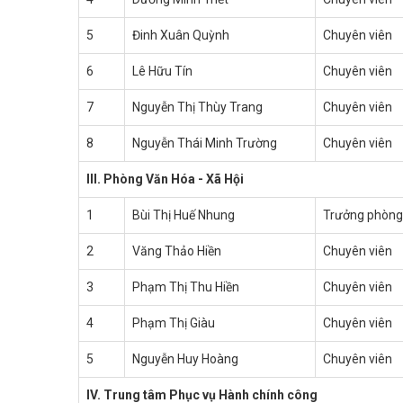
5
Đinh Xuân Quỳnh
Chuyên viên
6
Lê Hữu Tín
Chuyên viên
7
Nguyễn Thị Thùy Trang
Chuyên viên
8
Nguyễn Thái Minh Trường
Chuyên viên
III. Phòng Văn Hóa - Xã Hội
1
Bùi Thị Huế Nhung
Trưởng phòng
2
Văng Thảo Hiền
Chuyên viên
3
Phạm Thị Thu Hiền
Chuyên viên
4
Phạm Thị Giàu
Chuyên viên
5
Nguyễn Huy Hoàng
Chuyên viên
IV. Trung tâm Phục vụ Hành chính công