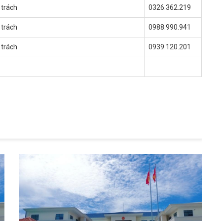
 trách
0326.362.219
 trách
0988.990.941
 trách
0939.120.201