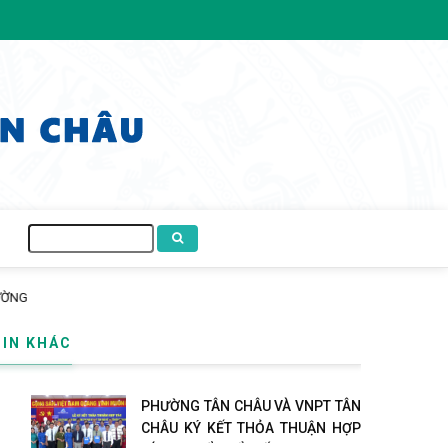
Tìm
kiếm
I TỰ NGUYỆN ĐẾN ĐỘI NGŨ CÁN BỘ, GIÁO VIÊN TRÊN ĐỊA BÀN PHƯỜNG
TIN KHÁC
PHƯỜNG TÂN CHÂU VÀ VNPT TÂN
CHÂU KÝ KẾT THỎA THUẬN HỢP