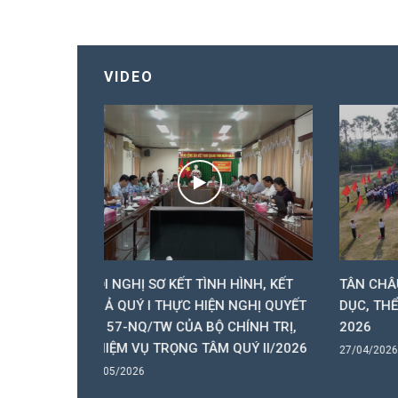
VIDEO
ÌNH HÌNH, KẾT
TÂN CHÂU KHAI MẠC ĐẠI HỘI THỂ
DÂ
IỆN NGHỊ QUYẾT
DỤC, THỂ THAO LẦN THỨ I, NĂM
20
BỘ CHÍNH TRỊ,
2026
ÂM QUÝ II/2026
27/04/2026