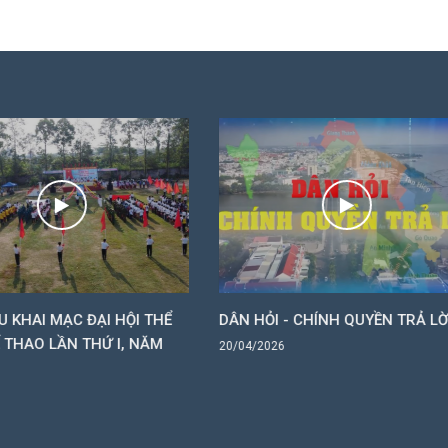
N HỎI - CHÍNH QUYỀN TRẢ LỜI
Sơ kết hoạt động tín dụn
sách quý I, triển khai nhi
/04/2026
năm 2026
19/04/2026