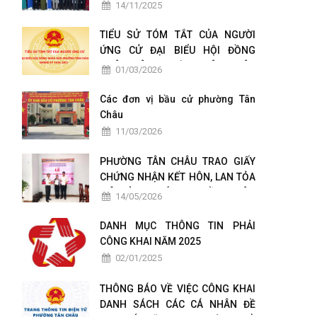
TÁC CHUYỂN ĐỔI SỐ
14/11/2025
TIỂU SỬ TÓM TẮT CỦA NGƯỜI
ỨNG CỬ ĐẠI BIỂU HỘI ĐỒNG
NHÂN DÂN PHƯỜNG TÂN CHÂU
01/03/2026
NHIỆM KỲ 2026-2031
Các đơn vị bầu cử phường Tân
Châu
11/03/2026
PHƯỜNG TÂN CHÂU TRAO GIẤY
CHỨNG NHẬN KẾT HÔN, LAN TỎA
MÔ HÌNH CHÍNH QUYỀN THÂN
14/05/2026
THIỆN VÌ NHÂN DÂN PHỤC VỤ
DANH MỤC THÔNG TIN PHẢI
CÔNG KHAI NĂM 2025
02/01/2025
THÔNG BÁO VỀ VIỆC CÔNG KHAI
DANH SÁCH CÁC CÁ NHÂN ĐỀ