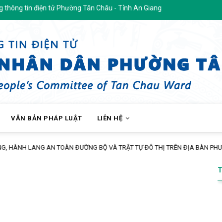
g tin điện tử Phường Tân Châu - Tỉnh An Giang
VĂN BẢN PHÁP LUẬT
LIÊN HỆ
ĐẨY MẠNH TUYÊN TRUYỀN CHÍNH SÁCH BẢO HIỂM XÃ HỘ