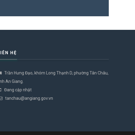
LIÊN HỆ
Trần Hưng Đạo, khóm Long Thạnh D, phường Tân Châu,
ỉnh An Giang.
Đang cập nhật
tanchau@angiang.gov.vn