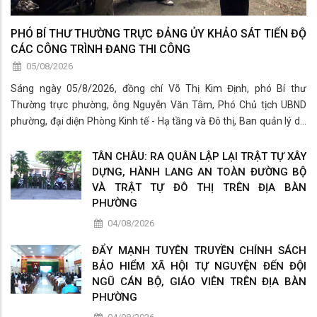
PHÓ BÍ THƯ THƯỜNG TRỰC ĐẢNG ỦY KHẢO SÁT TIẾN ĐỘ
CÁC CÔNG TRÌNH ĐANG THI CÔNG
05/08/2026
Sáng ngày 05/8/2026, đồng chí Võ Thị Kim Định, phó Bí thư
Thường trực phường, ông Nguyễn Văn Tâm, Phó Chủ tịch UBND
phường, đại diện Phòng Kinh tế - Hạ tầng và Đô thị, Ban quản lý dự
án khu vực Tân Châu và đơn vị thi công đã có buổi khảo sát thực tế
các công trình đang
TÂN CHÂU: RA QUÂN LẬP LẠI TRẬT TỰ XÂY
DỰNG, HÀNH LANG AN TOÀN ĐƯỜNG BỘ
VÀ TRẬT TỰ ĐÔ THỊ TRÊN ĐỊA BÀN
PHƯỜNG
04/08/2026
ĐẨY MẠNH TUYÊN TRUYỀN CHÍNH SÁCH
BẢO HIỂM XÃ HỘI TỰ NGUYỆN ĐẾN ĐỘI
NGŨ CÁN BỘ, GIÁO VIÊN TRÊN ĐỊA BÀN
PHƯỜNG