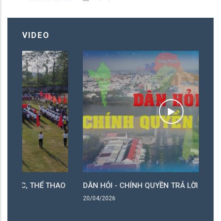
NHÀ GIÁO ƯU TÚ " PHƯỜNG TÂN CHÂU
LẦN THỨ 17 NĂM 2026
VIDEO
AO
DÂN HỎI - CHÍNH QUYỀN TRẢ LỜI
Sơ
kh
20/04/2026
19