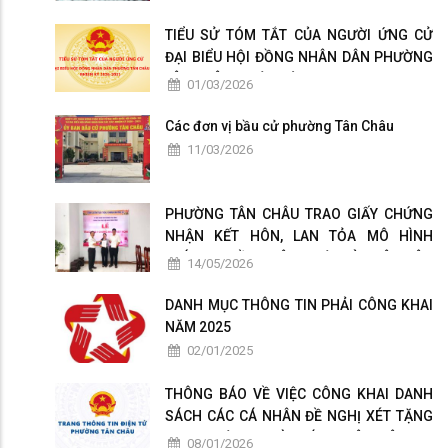
TIỂU SỬ TÓM TẮT CỦA NGƯỜI ỨNG CỬ
ĐẠI BIỂU HỘI ĐỒNG NHÂN DÂN PHƯỜNG
TÂN CHÂU NHIỆM KỲ 2026-2031
01/03/2026
Các đơn vị bầu cử phường Tân Châu
11/03/2026
PHƯỜNG TÂN CHÂU TRAO GIẤY CHỨNG
NHẬN KẾT HÔN, LAN TỎA MÔ HÌNH
CHÍNH QUYỀN THÂN THIỆN VÌ NHÂN DÂN
14/05/2026
PHỤC VỤ
DANH MỤC THÔNG TIN PHẢI CÔNG KHAI
NĂM 2025
02/01/2025
THÔNG BÁO VỀ VIỆC CÔNG KHAI DANH
SÁCH CÁC CÁ NHÂN ĐỀ NGHỊ XÉT TẶNG
DANH HIỆU " NHÀ GIÁO NHÂN DÂN ", "
08/01/2026