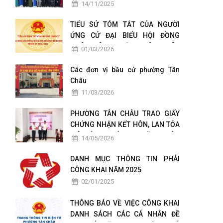
TÁC CHUYỂN ĐỔI SỐ
14/11/2025
TIỂU SỬ TÓM TẮT CỦA NGƯỜI
ỨNG CỬ ĐẠI BIỂU HỘI ĐỒNG
NHÂN DÂN PHƯỜNG TÂN CHÂU
01/03/2026
NHIỆM KỲ 2026-2031
Các đơn vị bầu cử phường Tân
Châu
11/03/2026
PHƯỜNG TÂN CHÂU TRAO GIẤY
CHỨNG NHẬN KẾT HÔN, LAN TỎA
MÔ HÌNH CHÍNH QUYỀN THÂN
14/05/2026
THIỆN VÌ NHÂN DÂN PHỤC VỤ
DANH MỤC THÔNG TIN PHẢI
CÔNG KHAI NĂM 2025
02/01/2025
THÔNG BÁO VỀ VIỆC CÔNG KHAI
DANH SÁCH CÁC CÁ NHÂN ĐỀ