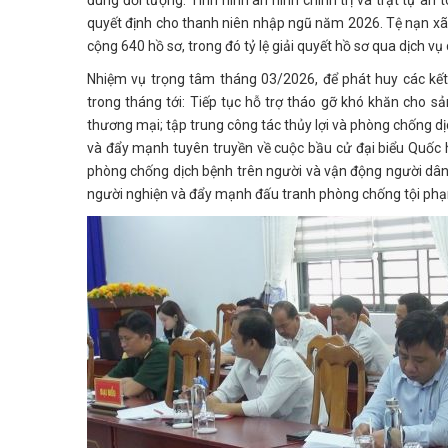
đúng đối tượng. Tình hình an ninh chính trị và trật tự a
quyết định cho thanh niên nhập ngũ năm 2026. Tệ nạn xã h
cộng 640 hồ sơ, trong đó tỷ lệ giải quyết hồ sơ qua dịch vụ
Nhiệm vụ trọng tâm tháng 03/2026, để phát huy các kế
trong tháng tới: Tiếp tục hỗ trợ tháo gỡ khó khăn cho s
thương mại; tập trung công tác thủy lợi và phòng chống dị
và đẩy mạnh tuyên truyền về cuộc bầu cử đại biểu Quốc
phòng chống dịch bệnh trên người và vận động người dân
người nghiện và đẩy mạnh đấu tranh phòng chống tội phạm