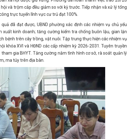
n toàn xã hội được giữ vững. Phường đã hoàn thành việc trao 26/26
ội và trộm cắp đều giảm so với kỳ trước. Tiếp nhận và xử lý tổng
 công trực tuyến lĩnh vực cư trú đạt 100%.
t quả đã đạt được, UBND phường xác định các nhiệm vụ chủ yếu
ản xuất kinh doanh; tăng cường kiểm tra chống buôn lậu, gian lận
ch bệnh trên cây trồng, vật nuôi. Tập trung thực hiện các nhiệm vụ
 hội khóa XVI và HĐND các cấp nhiệm kỳ 2026-2031. Tuyên truyền
 tham gia BHYT. Tăng cường nắm tình hình cơ sở, rà soát quản lý
, ma túy trên địa bàn.