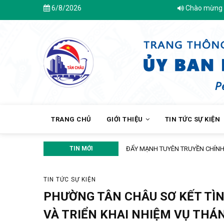
Skip
6/8/2026
Chào mừng bạn đến với Tran
to
main
content
MAIN
NAVIGATION
TRANG CHỦ
GIỚI THIỆU
TIN TỨC SỰ KIỆN
TIN MỚI
ĐẨY MẠNH TUYÊN TRUYỀN CHÍNH S
TIN TỨC SỰ KIỆN
PHƯỜNG TÂN CHÂU SƠ KẾT TÌNH
VÀ TRIỂN KHAI NHIỆM VỤ THÁN