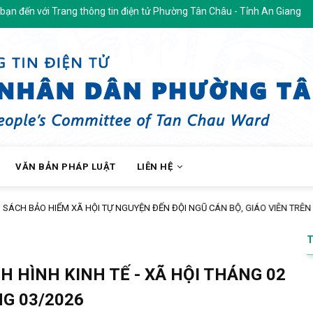
g thông tin điện tử Phường Tân Châu - Tỉnh An Giang
VĂN BẢN PHÁP LUẬT
LIÊN HỆ
ÁCH BẢO HIỂM XÃ HỘI TỰ NGUYỆN ĐẾN ĐỘI NGŨ CÁN BỘ, GIÁO VIÊN TRÊN 
 HÌNH KINH TẾ - XÃ HỘI THÁNG 02
G 03/2026