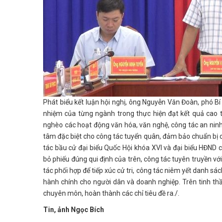
Phát biểu kết luận hội nghị, ông Nguyễn Văn Đoàn, phó B
nhiệm của từng ngành trong thực hiện đạt kết quả cao t
nghèo các hoạt động văn hóa, văn nghệ, công tác an ninh
tâm đặc biệt cho công tác tuyển quân, đảm bảo chuẩn bị c
tác bầu cử đại biểu Quốc Hội khóa XVI và đại biểu HĐND c
bỏ phiếu đúng qui định của trên, công tác tuyên truyền với
tác phối hợp để tiếp xúc cử tri, công tác niêm yết danh sác
hành chính cho người dân và doanh nghiệp. Trên tinh thầ
chuyên môn, hoàn thành các chỉ tiêu đề ra./.
Tin, ảnh Ngọc Bích