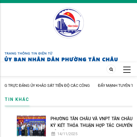
Skip
to
main
content
 KHẢO SÁT TIẾN ĐỘ CÁC CÔNG
ĐẨY MẠNH TUYÊN TRUYỀN CHÍNH SÁCH BẢ
NGUYỆN ĐẾN ĐỘI NGŨ CÁN BỘ, GIÁO VIÊ
TIN KHÁC
PHƯỜNG TÂN CHÂU VÀ VNPT TÂN CHÂU
KÝ KẾT THỎA THUẬN HỢP TÁC CHUYỂN
ĐỔI SỐ
14/11/2025