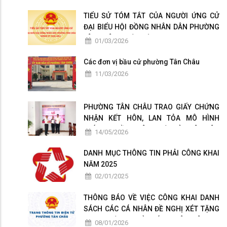
TIỂU SỬ TÓM TẮT CỦA NGƯỜI ỨNG CỬ
ĐẠI BIỂU HỘI ĐỒNG NHÂN DÂN PHƯỜNG
TÂN CHÂU NHIỆM KỲ 2026-2031
01/03/2026
Các đơn vị bầu cử phường Tân Châu
11/03/2026
PHƯỜNG TÂN CHÂU TRAO GIẤY CHỨNG
NHẬN KẾT HÔN, LAN TỎA MÔ HÌNH
CHÍNH QUYỀN THÂN THIỆN VÌ NHÂN DÂN
14/05/2026
PHỤC VỤ
DANH MỤC THÔNG TIN PHẢI CÔNG KHAI
NĂM 2025
02/01/2025
THÔNG BÁO VỀ VIỆC CÔNG KHAI DANH
SÁCH CÁC CÁ NHÂN ĐỀ NGHỊ XÉT TẶNG
DANH HIỆU " NHÀ GIÁO NHÂN DÂN ", "
08/01/2026