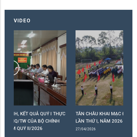
NHÀ GIÁO ƯU TÚ " PHƯỜNG TÂN CHÂU
LẦN THỨ 17 NĂM 2026
VIDEO
UẢ QUÝ I THỰC
TÂN CHÂU KHAI MẠC ĐẠI HỘI THỂ DỤC, THỂ
A BỘ CHÍNH
LẦN THỨ I, NĂM 2026
026
27/04/2026