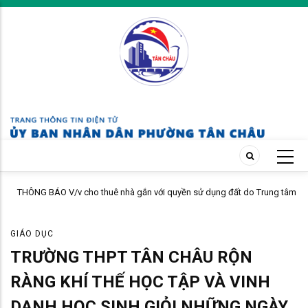
Skip
to
main
content
do Trung tâm
THÔNG BÁO Về việc công nhận kết quả đấu giá quyền thuê nhà 
quyền sử dụng đất do Trung tâm Dịch vụ tổng hợp quản lý, khai 
GIÁO DỤC
TRƯỜNG THPT TÂN CHÂU RỘN
RÀNG KHÍ THẾ HỌC TẬP VÀ VINH
DANH HỌC SINH GIỎI NHỮNG NGÀY