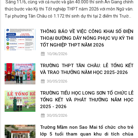
Sáng 11/6, cùng với cả nước và gần 40.000 thí sinh An Giang chính
thức bước vào Kỳ thi Tốt nghiệp THPT năm 2026 với môn Ngữ văn.
Tại phường Tân Châu có 1.172 thí sinh dự thi tại 2 điểm thi Trường
THPT Tân Châu và THPT Nguyễn Sinh Sắc.
THÔNG BÁO VỀ VIỆC CÔNG KHAI SỐ ĐIỆN
THOẠI ĐƯỜNG DÂY NÓNG PHỤC VỤ KỲ THI
TỐT NGHIỆP THPT NĂM 2026
10/06/2026
TRƯỜNG THPT TÂN CHÂU: LỄ TỔNG KẾT
VÀ TRAO THƯỞNG NĂM HỌC 2025-2026
30/05/2026
TRƯỜNG TIỂU HỌC LONG SƠN TỔ CHỨC LỄ
TỔNG KẾT VÀ PHÁT THƯỞNG NĂM HỌC
2025 - 2026
30/05/2026
Trường Mầm non Sao Mai tổ chức cho trẻ
lớp 5 tuổi tham quan khu di tích chùa