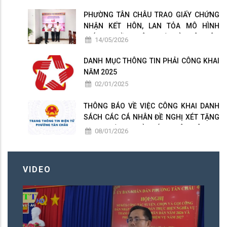
PHƯỜNG TÂN CHÂU TRAO GIẤY CHỨNG
NHẬN KẾT HÔN, LAN TỎA MÔ HÌNH
CHÍNH QUYỀN THÂN THIỆN VÌ NHÂN DÂN
14/05/2026
PHỤC VỤ
DANH MỤC THÔNG TIN PHẢI CÔNG KHAI
NĂM 2025
02/01/2025
THÔNG BÁO VỀ VIỆC CÔNG KHAI DANH
SÁCH CÁC CÁ NHÂN ĐỀ NGHỊ XÉT TẶNG
DANH HIỆU " NHÀ GIÁO NHÂN DÂN ", "
08/01/2026
NHÀ GIÁO ƯU TÚ " PHƯỜNG TÂN CHÂU
LẦN THỨ 17 NĂM 2026
VIDEO