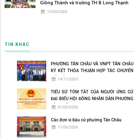
Giồng Thành và trường TH B Long Thạnh
15/05/2026
TIN KHÁC
PHƯỜNG TÂN CHÂU VÀ VNPT TÂN CHÂU
KÝ KẾT THỎA THUẬN HỢP TÁC CHUYỂN
ĐỔI SỐ
14/11/2025
TIỂU SỬ TÓM TẮT CỦA NGƯỜI ỨNG CỬ
ĐẠI BIỂU HỘI ĐỒNG NHÂN DÂN PHƯỜNG
TÂN CHÂU NHIỆM KỲ 2026-2031
01/03/2026
Các đơn vị bầu cử phường Tân Châu
11/03/2026