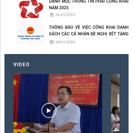
DANH MỤC THÔNG TIN PHẢI CÔNG KHAI
NĂM 2025
02/01/2025
THÔNG BÁO VỀ VIỆC CÔNG KHAI DANH
SÁCH CÁC CÁ NHÂN ĐỀ NGHỊ XÉT TẶNG
DANH HIỆU " NHÀ GIÁO NHÂN DÂN ", "
08/01/2026
NHÀ GIÁO ƯU TÚ " PHƯỜNG TÂN CHÂU
LẦN THỨ 17 NĂM 2026
VIDEO