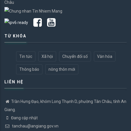
Châu
TỪ KHÓA
Tin tức
Xã hội
Chuyển đổi số
Văn hóa
Thông báo
nông thôn mới
LIÊN HỆ
Trần Hưng Đạo, khóm Long Thạnh D, phường Tân Châu, tỉnh An
Giang.
Đang cập nhật
tanchau@angiang.gov.vn