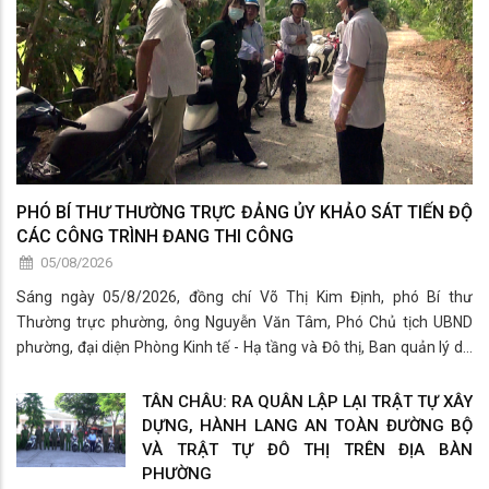
PHÓ BÍ THƯ THƯỜNG TRỰC ĐẢNG ỦY KHẢO SÁT TIẾN ĐỘ
CÁC CÔNG TRÌNH ĐANG THI CÔNG
05/08/2026
Sáng ngày 05/8/2026, đồng chí Võ Thị Kim Định, phó Bí thư
Thường trực phường, ông Nguyễn Văn Tâm, Phó Chủ tịch UBND
phường, đại diện Phòng Kinh tế - Hạ tầng và Đô thị, Ban quản lý dự
án khu vực Tân Châu và đơn vị thi công đã có buổi khảo sát thực tế
các công trình đang
TÂN CHÂU: RA QUÂN LẬP LẠI TRẬT TỰ XÂY
DỰNG, HÀNH LANG AN TOÀN ĐƯỜNG BỘ
VÀ TRẬT TỰ ĐÔ THỊ TRÊN ĐỊA BÀN
PHƯỜNG