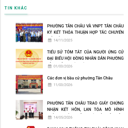
TIN KHÁC
PHƯỜNG TÂN CHÂU VÀ VNPT TÂN CHÂU
KÝ KẾT THỎA THUẬN HỢP TÁC CHUYỂN
ĐỔI SỐ
14/11/2025
TIỂU SỬ TÓM TẮT CỦA NGƯỜI ỨNG CỬ
ĐẠI BIỂU HỘI ĐỒNG NHÂN DÂN PHƯỜNG
TÂN CHÂU NHIỆM KỲ 2026-2031
01/03/2026
Các đơn vị bầu cử phường Tân Châu
11/03/2026
PHƯỜNG TÂN CHÂU TRAO GIẤY CHỨNG
NHẬN KẾT HÔN, LAN TỎA MÔ HÌNH
CHÍNH QUYỀN THÂN THIỆN VÌ NHÂN DÂN
14/05/2026
PHỤC VỤ