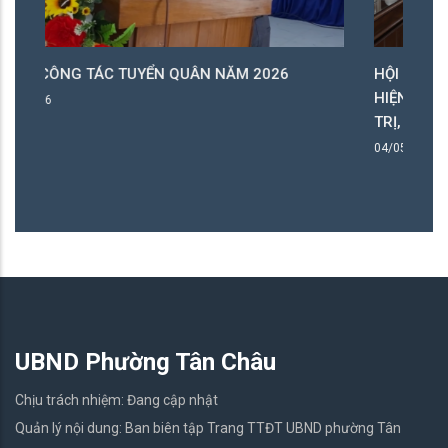
HỘI NGHỊ SƠ KẾT TÌNH HÌNH, KẾT QUẢ QUÝ I THỰC
HIỆN NGHỊ QUYẾT SỐ 57-NQ/TW CỦA BỘ CHÍNH
TRỊ, NHIỆM VỤ TRỌNG TÂM QUÝ II/2026
04/05/2026
UBND Phường Tân Châu
Chịu trách nhiệm: Đang cập nhật
Quản lý nội dung: Ban biên tập Trang TTĐT UBND phường Tân