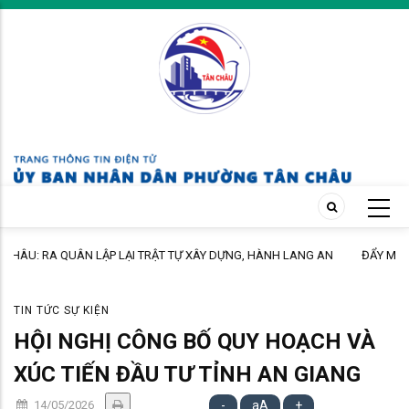
Skip
to
main
content
H LANG AN
ĐẨY MẠNH TUYÊN TRUYỀN CHÍNH SÁCH BẢO HIỂM XÃ HỘI TỰ
HƯỜNG
NGUYỆN ĐẾN ĐỘI NGŨ CÁN BỘ, GIÁO VIÊN TRÊN ĐỊA BÀN PH
TIN TỨC SỰ KIỆN
HỘI NGHỊ CÔNG BỐ QUY HOẠCH VÀ
XÚC TIẾN ĐẦU TƯ TỈNH AN GIANG
14/05/2026
-
aA
+