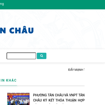
Tìm
kiếm
 ĐỊA BÀN PHƯỜNG
TIN KHÁC
PHƯỜNG TÂN CHÂU VÀ VNPT TÂN
CHÂU KÝ KẾT THỎA THUẬN HỢP