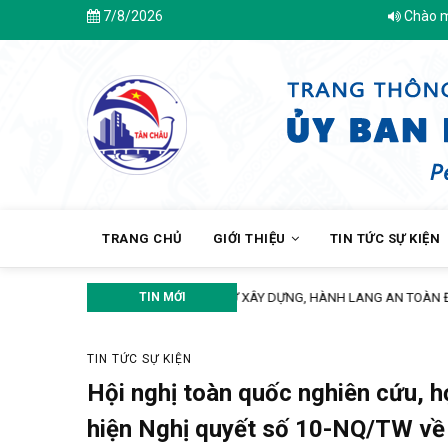
Skip
7/8/2026
Chào mừng bạn đến với T
to
main
content
MAIN
NAVIGATION
TRANG CHỦ
GIỚI THIỆU
TIN TỨC SỰ KIỆN
TIN MỚI
ĐẨY MẠNH TUYÊN TRUYỀN CHÍNH 
TIN TỨC SỰ KIỆN
Hội nghị toàn quốc nghiên cứu, họ
hiện Nghị quyết số 10-NQ/TW về p