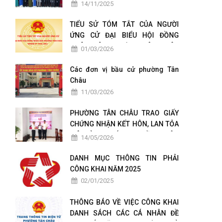
TÁC CHUYỂN ĐỔI SỐ
14/11/2025
TIỂU SỬ TÓM TẮT CỦA NGƯỜI
ỨNG CỬ ĐẠI BIỂU HỘI ĐỒNG
NHÂN DÂN PHƯỜNG TÂN CHÂU
01/03/2026
NHIỆM KỲ 2026-2031
Các đơn vị bầu cử phường Tân
Châu
11/03/2026
PHƯỜNG TÂN CHÂU TRAO GIẤY
CHỨNG NHẬN KẾT HÔN, LAN TỎA
MÔ HÌNH CHÍNH QUYỀN THÂN
14/05/2026
THIỆN VÌ NHÂN DÂN PHỤC VỤ
DANH MỤC THÔNG TIN PHẢI
CÔNG KHAI NĂM 2025
02/01/2025
THÔNG BÁO VỀ VIỆC CÔNG KHAI
DANH SÁCH CÁC CÁ NHÂN ĐỀ