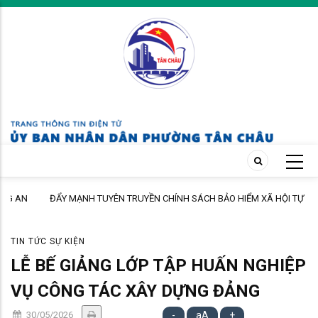
Skip
to
main
content
ĐẨY MẠNH TUYÊN TRUYỀN CHÍNH SÁCH BẢO HIỂM XÃ HỘI TỰ
NGUYỆN ĐẾN ĐỘI NGŨ CÁN BỘ, GIÁO VIÊN TRÊN ĐỊA BÀN PHƯỜNG
TIN TỨC SỰ KIỆN
LỄ BẾ GIẢNG LỚP TẬP HUẤN NGHIỆP
VỤ CÔNG TÁC XÂY DỰNG ĐẢNG
30/05/2026
-
aA
+