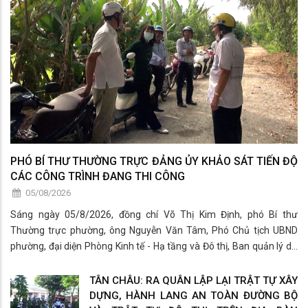
PHÓ BÍ THƯ THƯỜNG TRỰC ĐẢNG ỦY KHẢO SÁT TIẾN ĐỘ
CÁC CÔNG TRÌNH ĐANG THI CÔNG
05/08/2026
Sáng ngày 05/8/2026, đồng chí Võ Thị Kim Định, phó Bí thư
Thường trực phường, ông Nguyễn Văn Tâm, Phó Chủ tịch UBND
phường, đại diện Phòng Kinh tế - Hạ tầng và Đô thị, Ban quản lý dự
án khu vực Tân Châu và đơn vị thi công đã có buổi khảo sát thực tế
các công trình đang
TÂN CHÂU: RA QUÂN LẬP LẠI TRẬT TỰ XÂY
DỰNG, HÀNH LANG AN TOÀN ĐƯỜNG BỘ