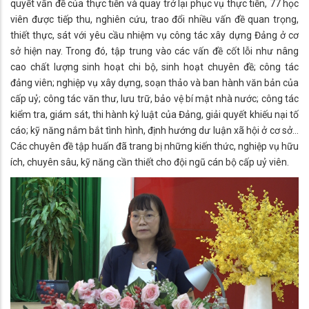
quyết vấn đề của thực tiễn và quay trở lại phục vụ thực tiễn, 77 học
viên được tiếp thu, nghiên cứu, trao đổi nhiều vấn đề quan trọng,
thiết thực, sát với yêu cầu nhiệm vụ công tác xây dựng Đảng ở cơ
sở hiện nay. Trong đó, tập trung vào các vấn đề cốt lỗi như nâng
cao chất lượng sinh hoạt chi bộ, sinh hoạt chuyên đề; công tác
đảng viên; nghiệp vụ xây dựng, soạn thảo và ban hành văn bản của
cấp uỷ; công tác văn thư, lưu trữ, bảo vệ bí mật nhà nước; công tác
kiểm tra, giám sát, thi hành kỷ luật của Đảng, giải quyết khiếu nại tố
cáo; kỹ năng nắm bắt tình hình, định hướng dư luận xã hội ở cơ sở…
Các chuyên đề tập huấn đã trang bị những kiến thức, nghiệp vụ hữu
ích, chuyên sâu, kỹ năng cần thiết cho đội ngũ cán bộ cấp uỷ viên.