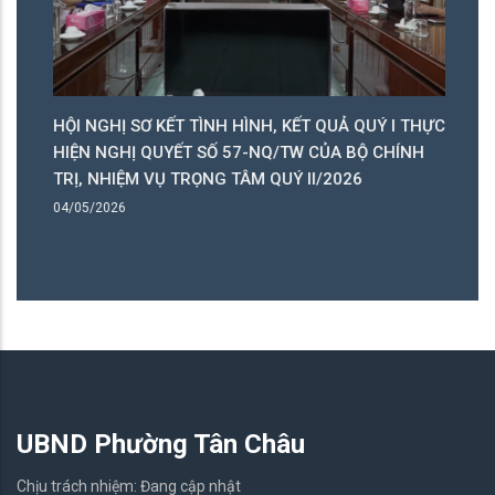
HỘI NGHỊ SƠ KẾT TÌNH HÌNH, KẾT QUẢ QUÝ I THỰC
T
HIỆN NGHỊ QUYẾT SỐ 57-NQ/TW CỦA BỘ CHÍNH
L
TRỊ, NHIỆM VỤ TRỌNG TÂM QUÝ II/2026
27
04/05/2026
UBND Phường Tân Châu
Chịu trách nhiệm: Đang cập nhật