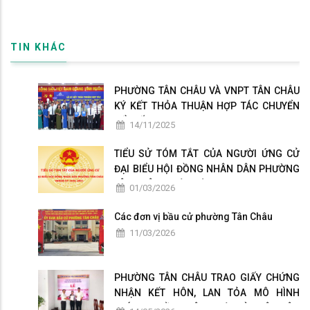
TIN KHÁC
PHƯỜNG TÂN CHÂU VÀ VNPT TÂN CHÂU
KÝ KẾT THỎA THUẬN HỢP TÁC CHUYỂN
ĐỔI SỐ
14/11/2025
TIỂU SỬ TÓM TẮT CỦA NGƯỜI ỨNG CỬ
ĐẠI BIỂU HỘI ĐỒNG NHÂN DÂN PHƯỜNG
TÂN CHÂU NHIỆM KỲ 2026-2031
01/03/2026
Các đơn vị bầu cử phường Tân Châu
11/03/2026
PHƯỜNG TÂN CHÂU TRAO GIẤY CHỨNG
NHẬN KẾT HÔN, LAN TỎA MÔ HÌNH
CHÍNH QUYỀN THÂN THIỆN VÌ NHÂN DÂN