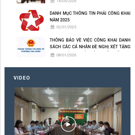
14/05/2026
PHỤC VỤ
DANH MỤC THÔNG TIN PHẢI CÔNG KHAI
NĂM 2025
02/01/2025
THÔNG BÁO VỀ VIỆC CÔNG KHAI DANH
SÁCH CÁC CÁ NHÂN ĐỀ NGHỊ XÉT TẶNG
DANH HIỆU " NHÀ GIÁO NHÂN DÂN ", "
08/01/2026
NHÀ GIÁO ƯU TÚ " PHƯỜNG TÂN CHÂU
LẦN THỨ 17 NĂM 2026
VIDEO