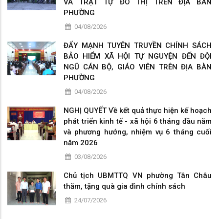
VÀ TRẬT TỰ ĐÔ THỊ TRÊN ĐỊA BÀN
PHƯỜNG
04/08/2026
ĐẨY MẠNH TUYÊN TRUYỀN CHÍNH SÁCH
BẢO HIỂM XÃ HỘI TỰ NGUYỆN ĐẾN ĐỘI
NGŨ CÁN BỘ, GIÁO VIÊN TRÊN ĐỊA BÀN
PHƯỜNG
04/08/2026
NGHỊ QUYẾT Về kết quả thực hiện kế hoạch
phát triển kinh tế - xã hội 6 tháng đầu năm
và phương hướng, nhiệm vụ 6 tháng cuối
năm 2026
03/08/2026
Chủ tịch UBMTTQ VN phường Tân Châu
thăm, tặng quà gia đình chính sách
24/07/2026