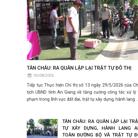
TÂN CHÂU: RA QUÂN LẬP LẠI TRẬT TỰ ĐÔ THỊ
05/08/2026
Tiếp tục Thực hiện Chỉ thị số 13 ngày 29/5/2026 của C
tịch UBND tỉnh An Giang về tăng cường công tác xử lý 
phạm trong lĩnh vực đất đai, trật tự xây dựng, hành lang 
toàn đường bộ và trật tự đô thị trên địa bàn.
TÂN CHÂU: RA QUÂN LẬP LẠI TR
TỰ XÂY DỰNG, HÀNH LANG A
TOÀN ĐƯỜNG BỘ VÀ TRẬT TỰ Đ