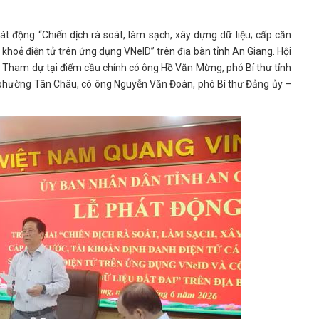
t động “Chiến dịch rà soát, làm sạch, xây dựng dữ liệu; cấp căn
 khoẻ điện tử trên ứng dụng VNeID” trên địa bàn tỉnh An Giang. Hội
n. Tham dự tại điểm cầu chính có ông Hồ Văn Mừng, phó Bí thư tỉnh
 phường Tân Châu, có ông Nguyễn Văn Đoàn, phó Bí thư Đảng ủy –