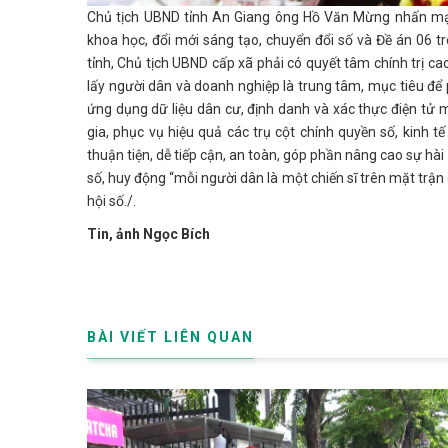
Chủ tịch UBND tỉnh An Giang ông Hồ Văn Mừng nhấn mạn
khoa học, đổi mới sáng tạo, chuyển đổi số và Đề án 06 tr
tỉnh, Chủ tịch UBND cấp xã phải có quyết tâm chính trị ca
lấy người dân và doanh nghiệp là trung tâm, mục tiêu để 
ứng dụng dữ liệu dân cư, định danh và xác thực điện tử 
gia, phục vụ hiệu quả các trụ cột chính quyền số, kinh tế
thuận tiện, dễ tiếp cận, an toàn, góp phần nâng cao sự hà
số, huy động “mỗi người dân là một chiến sĩ trên mặt trận 
hội số./.
Tin, ảnh Ngọc Bích
BÀI VIẾT LIÊN QUAN