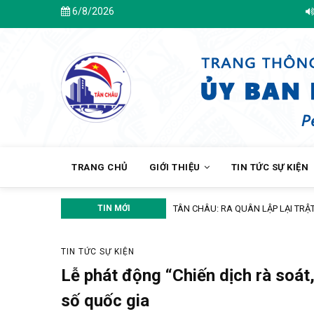
Skip
6/8/2026
Chào mừng bạn đế
to
main
content
MAIN
NAVIGATION
TRANG CHỦ
GIỚI THIỆU
TIN TỨC SỰ KIỆN
TIN MỚI
ĐẨY MẠNH TUYÊN TRUYỀN CHÍNH 
TIN TỨC SỰ KIỆN
Lễ phát động “Chiến dịch rà soát
số quốc gia