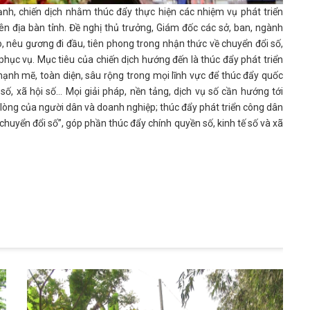
h, chiến dịch nhằm thúc đẩy thực hiện các nhiệm vụ phát triển
ên địa bàn tỉnh. Đề nghị thủ trưởng, Giám đốc các sở, ban, ngành
o, nêu gương đi đầu, tiên phong trong nhận thức về chuyển đổi số,
phục vụ. Mục tiêu của chiến dịch hướng đến là thúc đẩy phát triển
mạnh mẽ, toàn diện, sâu rộng trong mọi lĩnh vực để thúc đẩy quốc
 số, xã hội số… Mọi giải pháp, nền tảng, dịch vụ số cần hướng tới
i lòng của người dân và doanh nghiệp; thúc đẩy phát triển công dân
chuyển đổi số”, góp phần thúc đẩy chính quyền số, kinh tế số và xã