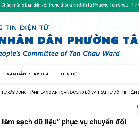
n với Trang thông tin điện tử Phường Tân Châu - Tỉnh An Giang
VĂN BẢN PHÁP LUẬT
LIÊN HỆ
SÁCH BẢO HIỂM XÃ HỘI TỰ NGUYỆN ĐẾN ĐỘI NGŨ CÁN BỘ, GIÁO VIÊN TRÊN
, làm sạch dữ liệu” phục vụ chuyển đổi