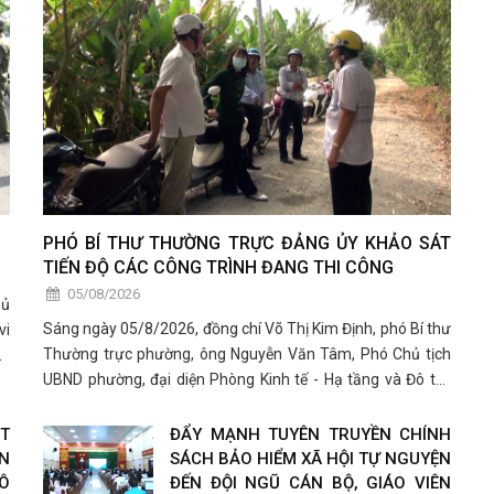
PHÓ BÍ THƯ THƯỜNG TRỰC ĐẢNG ỦY KHẢO SÁT
TIẾN ĐỘ CÁC CÔNG TRÌNH ĐANG THI CÔNG
05/08/2026
hủ
Sáng ngày 05/8/2026, đồng chí Võ Thị Kim Định, phó Bí thư
vi
Thường trực phường, ông Nguyễn Văn Tâm, Phó Chủ tịch
an
UBND phường, đại diện Phòng Kinh tế - Hạ tầng và Đô thị,
Ban quản lý dự án khu vực Tân Châu và đơn vị thi công đã
có buổi khảo sát thực tế các công trình đang
ẬT
ĐẨY MẠNH TUYÊN TRUYỀN CHÍNH
N
SÁCH BẢO HIỂM XÃ HỘI TỰ NGUYỆN
Ô
ĐẾN ĐỘI NGŨ CÁN BỘ, GIÁO VIÊN