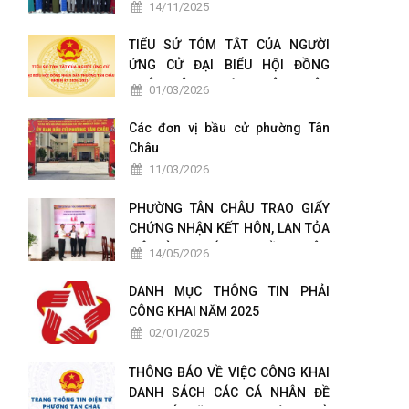
TÁC CHUYỂN ĐỔI SỐ
14/11/2025
TIỂU SỬ TÓM TẮT CỦA NGƯỜI
ỨNG CỬ ĐẠI BIỂU HỘI ĐỒNG
NHÂN DÂN PHƯỜNG TÂN CHÂU
01/03/2026
NHIỆM KỲ 2026-2031
Các đơn vị bầu cử phường Tân
Châu
11/03/2026
PHƯỜNG TÂN CHÂU TRAO GIẤY
CHỨNG NHẬN KẾT HÔN, LAN TỎA
MÔ HÌNH CHÍNH QUYỀN THÂN
14/05/2026
THIỆN VÌ NHÂN DÂN PHỤC VỤ
DANH MỤC THÔNG TIN PHẢI
CÔNG KHAI NĂM 2025
02/01/2025
THÔNG BÁO VỀ VIỆC CÔNG KHAI
DANH SÁCH CÁC CÁ NHÂN ĐỀ