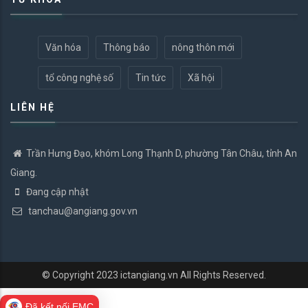
Văn hóa
Thông báo
nông thôn mới
tổ công nghệ số
Tin tức
Xã hội
LIÊN HỆ
Trần Hưng Đạo, khóm Long Thạnh D, phường Tân Châu, tỉnh An
Giang.
Đang cập nhật
tanchau@angiang.gov.vn
© Copyright 2023
ictangiang.vn
All Rights Reserved.
Đã kết nối EMC