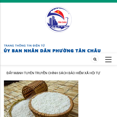
Skip
to
main
content
ĐẨY MẠNH TUYÊN TRUYỀN CHÍNH SÁCH BẢO HIỂM XÃ HỘI TỰ
NGUYỆN ĐẾN ĐỘI NGŨ CÁN BỘ, GIÁO VIÊN TRÊN ĐỊA BÀN PHƯỜNG