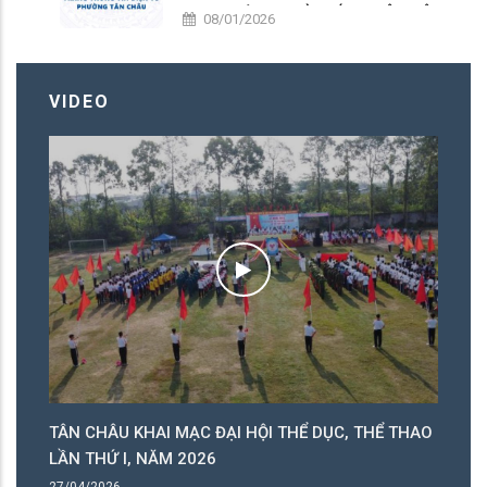
DANH HIỆU " NHÀ GIÁO NHÂN DÂN ", "
08/01/2026
NHÀ GIÁO ƯU TÚ " PHƯỜNG TÂN CHÂU
LẦN THỨ 17 NĂM 2026
VIDEO
ỰC
TÂN CHÂU KHAI MẠC ĐẠI HỘI THỂ DỤC, THỂ THAO
D
LẦN THỨ I, NĂM 2026
20