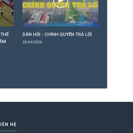
 THỂ
DÂN HỎI - CHÍNH QUYỀN TRẢ LỜI
Sơ kết hoạt 
NĂM
sách quý I, t
20/04/2026
năm 2026
19/04/2026
LIÊN HỆ