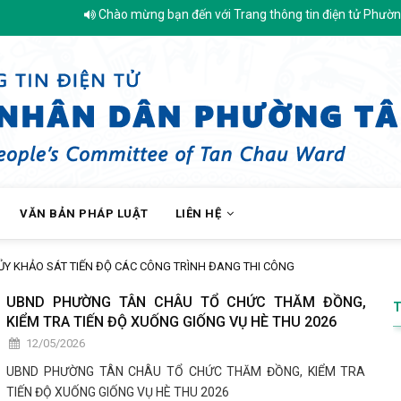
Chào mừng bạn đến với Trang thông tin điện tử Phường Tân 
VĂN BẢN PHÁP LUẬT
LIÊN HỆ
ỦY KHẢO SÁT TIẾN ĐỘ CÁC CÔNG TRÌNH ĐANG THI CÔNG
UBND PHƯỜNG TÂN CHÂU TỔ CHỨC THĂM ĐỒNG,
KIỂM TRA TIẾN ĐỘ XUỐNG GIỐNG VỤ HÈ THU 2026
12/05/2026
UBND PHƯỜNG TÂN CHÂU TỔ CHỨC THĂM ĐỒNG, KIỂM TRA
TIẾN ĐỘ XUỐNG GIỐNG VỤ HÈ THU 2026