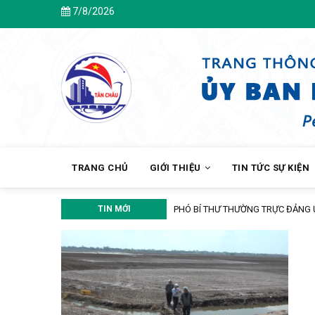
Skip
7/8/2026
to
main
content
MAIN
NAVIGATION
TRANG CHỦ
GIỚI THIỆU
TIN TỨC SỰ KIỆN
TIN MỚI
PHÓ BÍ THƯ THƯỜNG TRỰC ĐẢNG 