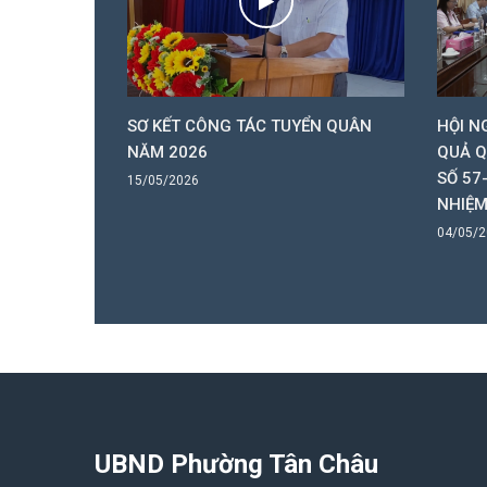
HỨ NHẤT KỲ
SƠ KẾT CÔNG TÁC TUYỂN QUÂN
HỘI N
 NĂM 2026
NĂM 2026
QUẢ Q
SỐ 57
15/05/2026
NHIỆM
04/05/
UBND Phường Tân Châu