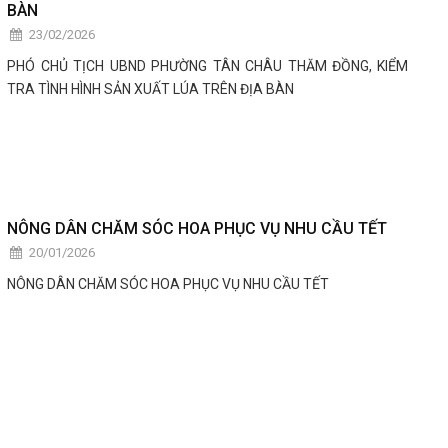
BÀN
23/02/2026
PHÓ CHỦ TỊCH UBND PHƯỜNG TÂN CHÂU THĂM ĐỒNG, KIỂM
TRA TÌNH HÌNH SẢN XUẤT LÚA TRÊN ĐỊA BÀN
NÔNG DÂN CHĂM SÓC HOA PHỤC VỤ NHU CẦU TẾT
20/01/2026
NÔNG DÂN CHĂM SÓC HOA PHỤC VỤ NHU CẦU TẾT