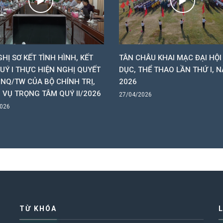
GHỊ SƠ KẾT TÌNH HÌNH, KẾT
TÂN CHÂU KHAI MẠC ĐẠI HỘI
UÝ I THỰC HIỆN NGHỊ QUYẾT
DỤC, THỂ THAO LẦN THỨ I, 
-NQ/TW CỦA BỘ CHÍNH TRỊ,
2026
 VỤ TRỌNG TÂM QUÝ II/2026
27/04/2026
2026
TỪ KHÓA