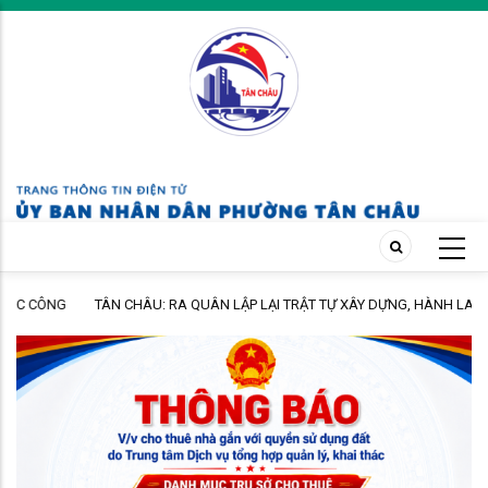
Skip
to
main
content
TÂN CHÂU: RA QUÂN LẬP LẠI TRẬT TỰ XÂY DỰNG, HÀNH LANG AN
TOÀN ĐƯỜNG BỘ VÀ TRẬT TỰ ĐÔ THỊ TRÊN ĐỊA BÀN PHƯỜNG