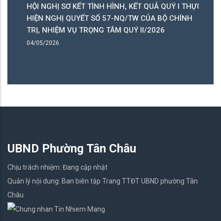
HỘI NGHỊ SƠ KẾT TÌNH HÌNH, KẾT QUẢ QUÝ I THỰC
T
HIỆN NGHỊ QUYẾT SỐ 57-NQ/TW CỦA BỘ CHÍNH
L
TRỊ, NHIỆM VỤ TRỌNG TÂM QUÝ II/2026
27
04/05/2026
UBND Phường Tân Châu
Chịu trách nhiệm: Đang cập nhật
Quản lý nội dung: Ban biên tập Trang TTĐT UBND phường Tân
Châu