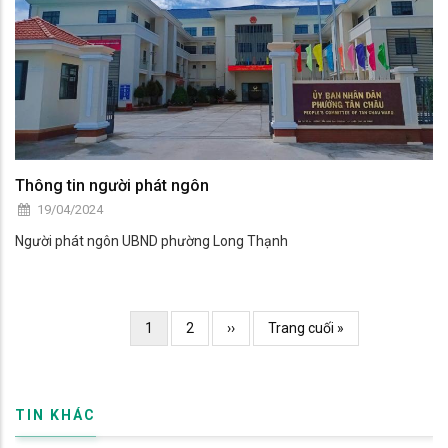
Thông tin người phát ngôn
19/04/2024
Người phát ngôn UBND phường Long Thạnh
Pagination
Current
1
Page
2
Trang
››
Trang
Trang cuối »
page
kế
cuối
TIN KHÁC