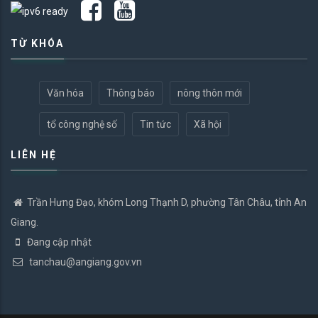
TỪ KHÓA
Văn hóa
Thông báo
nông thôn mới
tổ công nghệ số
Tin tức
Xã hội
LIÊN HỆ
Trần Hưng Đạo, khóm Long Thạnh D, phường Tân Châu, tỉnh An
Giang.
Đang cập nhật
tanchau@angiang.gov.vn