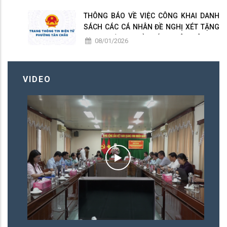
THÔNG BÁO VỀ VIỆC CÔNG KHAI DANH
SÁCH CÁC CÁ NHÂN ĐỀ NGHỊ XÉT TẶNG
DANH HIỆU " NHÀ GIÁO NHÂN DÂN ", "
08/01/2026
NHÀ GIÁO ƯU TÚ " PHƯỜNG TÂN CHÂU
LẦN THỨ 17 NĂM 2026
VIDEO