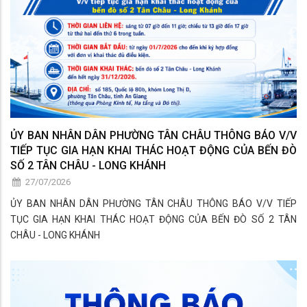
ỦY BAN NHÂN DÂN PHƯỜNG TÂN CHÂU THÔNG BÁO V/V
TIẾP TỤC GIA HẠN KHAI THÁC HOẠT ĐỘNG CỦA BẾN ĐÒ
SỐ 2 TÂN CHÂU - LONG KHÁNH
27/07/2026
ỦY BAN NHÂN DÂN PHƯỜNG TÂN CHÂU THÔNG BÁO V/V TIẾP
TỤC GIA HẠN KHAI THÁC HOẠT ĐỘNG CỦA BẾN ĐÒ SỐ 2 TÂN
CHÂU - LONG KHÁNH