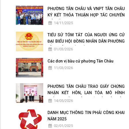
PHƯỜNG TÂN CHÂU VÀ VNPT TÂN CHÂU
KÝ KẾT THỎA THUẬN HỢP TÁC CHUYỂN
ĐỔI SỐ
14/11/2025
TIỂU SỬ TÓM TẮT CỦA NGƯỜI ỨNG CỬ
ĐẠI BIỂU HỘI ĐỒNG NHÂN DÂN PHƯỜNG
TÂN CHÂU NHIỆM KỲ 2026-2031
01/03/2026
Các đơn vị bầu cử phường Tân Châu
11/03/2026
PHƯỜNG TÂN CHÂU TRAO GIẤY CHỨNG
NHẬN KẾT HÔN, LAN TỎA MÔ HÌNH
CHÍNH QUYỀN THÂN THIỆN VÌ NHÂN DÂN
14/05/2026
PHỤC VỤ
DANH MỤC THÔNG TIN PHẢI CÔNG KHAI
NĂM 2025
02/01/2025