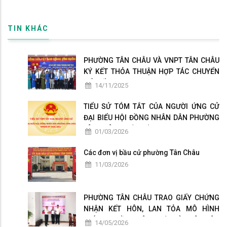
TIN KHÁC
PHƯỜNG TÂN CHÂU VÀ VNPT TÂN CHÂU
KÝ KẾT THỎA THUẬN HỢP TÁC CHUYỂN
ĐỔI SỐ
14/11/2025
TIỂU SỬ TÓM TẮT CỦA NGƯỜI ỨNG CỬ
ĐẠI BIỂU HỘI ĐỒNG NHÂN DÂN PHƯỜNG
TÂN CHÂU NHIỆM KỲ 2026-2031
01/03/2026
Các đơn vị bầu cử phường Tân Châu
11/03/2026
PHƯỜNG TÂN CHÂU TRAO GIẤY CHỨNG
NHẬN KẾT HÔN, LAN TỎA MÔ HÌNH
CHÍNH QUYỀN THÂN THIỆN VÌ NHÂN DÂN
14/05/2026