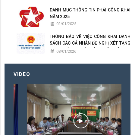
PHỤC VỤ
DANH MỤC THÔNG TIN PHẢI CÔNG KHAI
NĂM 2025
02/01/2025
THÔNG BÁO VỀ VIỆC CÔNG KHAI DANH
SÁCH CÁC CÁ NHÂN ĐỀ NGHỊ XÉT TẶNG
DANH HIỆU " NHÀ GIÁO NHÂN DÂN ", "
08/01/2026
NHÀ GIÁO ƯU TÚ " PHƯỜNG TÂN CHÂU
LẦN THỨ 17 NĂM 2026
VIDEO