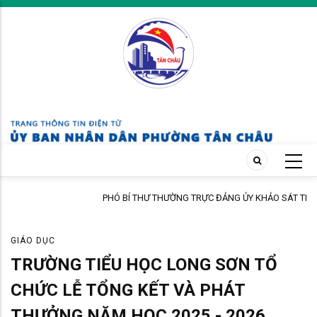
Skip
to
main
content
PHÓ BÍ THƯ THƯỜNG TRỰC ĐẢNG ỦY KHẢO SÁT TIẾN ĐỘ CÁC CÔNG
TRÌNH ĐANG THI CÔNG
GIÁO DỤC
TRƯỜNG TIỂU HỌC LONG SƠN TỔ
CHỨC LỄ TỔNG KẾT VÀ PHÁT
THƯỞNG NĂM HỌC 2025 - 2026