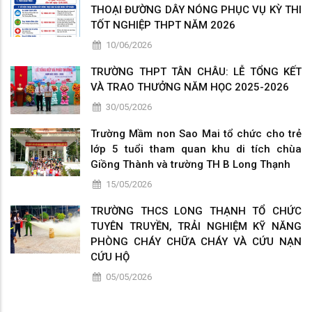
THOẠI ĐƯỜNG DÂY NÓNG PHỤC VỤ KỲ THI
TỐT NGHIỆP THPT NĂM 2026
10/06/2026
TRƯỜNG THPT TÂN CHÂU: LỄ TỔNG KẾT
VÀ TRAO THƯỞNG NĂM HỌC 2025-2026
30/05/2026
Trường Mầm non Sao Mai tổ chức cho trẻ
lớp 5 tuổi tham quan khu di tích chùa
Giồng Thành và trường TH B Long Thạnh
15/05/2026
TRƯỜNG THCS LONG THẠNH TỔ CHỨC
TUYÊN TRUYỀN, TRẢI NGHIỆM KỸ NĂNG
PHÒNG CHÁY CHỮA CHÁY VÀ CỨU NẠN
CỨU HỘ
05/05/2026