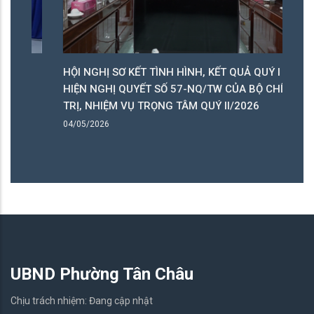
HỘI NGHỊ SƠ KẾT TÌNH HÌNH, KẾT QUẢ QUÝ I THỰC
T
HIỆN NGHỊ QUYẾT SỐ 57-NQ/TW CỦA BỘ CHÍNH
L
TRỊ, NHIỆM VỤ TRỌNG TÂM QUÝ II/2026
27
04/05/2026
UBND Phường Tân Châu
Chịu trách nhiệm: Đang cập nhật