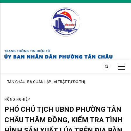
Skip
to
main
content
với
TÂN CHÂU: RA QUÂN LẬP LẠI TRẬT TỰ ĐÔ THỊ
NÔNG NGHIỆP
PHÓ CHỦ TỊCH UBND PHƯỜNG TÂN
CHÂU THĂM ĐỒNG, KIỂM TRA TÌNH
HÌNH SẢN XUẤT LÚA TRÊN ĐỊA BÀN