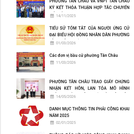
PHƯỜNG TÂN CHÂU VÀ VNPT TÂN CHÂU
KÝ KẾT THỎA THUẬN HỢP TÁC CHUYỂN
ĐỔI SỐ
14/11/2025
TIỂU SỬ TÓM TẮT CỦA NGƯỜI ỨNG CỬ
ĐẠI BIỂU HỘI ĐỒNG NHÂN DÂN PHƯỜNG
TÂN CHÂU NHIỆM KỲ 2026-2031
01/03/2026
Các đơn vị bầu cử phường Tân Châu
11/03/2026
PHƯỜNG TÂN CHÂU TRAO GIẤY CHỨNG
NHẬN KẾT HÔN, LAN TỎA MÔ HÌNH
CHÍNH QUYỀN THÂN THIỆN VÌ NHÂN DÂN
14/05/2026
PHỤC VỤ
DANH MỤC THÔNG TIN PHẢI CÔNG KHAI
NĂM 2025
02/01/2025