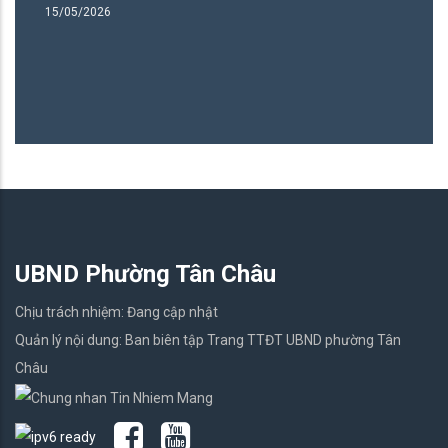
H
15/05/2026
T
04
UBND Phường Tân Châu
Chịu trách nhiệm: Đang cập nhật
Quản lý nội dung: Ban biên tập Trang TTĐT UBND phường Tân
Châu