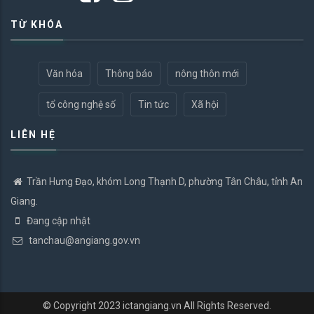
TỪ KHÓA
Văn hóa
Thông báo
nông thôn mới
tổ công nghệ số
Tin tức
Xã hội
LIÊN HỆ
Trần Hưng Đạo, khóm Long Thạnh D, phường Tân Châu, tỉnh An
Giang.
Đang cập nhật
tanchau@angiang.gov.vn
© Copyright 2023
ictangiang.vn
All Rights Reserved.